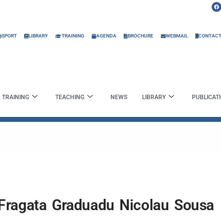
F
a
c
e
b
o
o
SPORT
LIBRARY
TRAINING
AGENDA
BROCHURE
WEBMAIL
CONTAC
k
TRAINING
TEACHING
NEWS
LIBRARY
PUBLICAT
Fragata Graduadu Nicolau Sousa