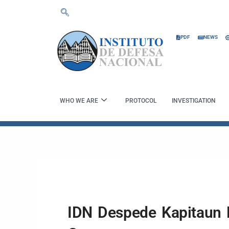
Skip
to
content
PDF
NEWS
WHO WE ARE
PROTOCOL
INVESTIGATION
IDN Despede Kapitaun 