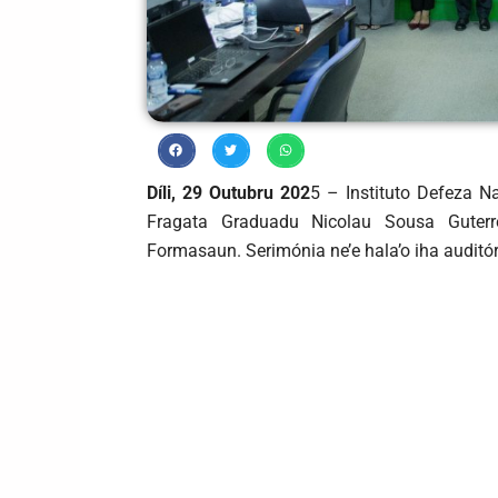
Díli, 29 Outubru 202
5 –
Instituto Defeza N
Fragata Graduadu Nicolau Sousa Guterr
Formasaun. Serimónia ne’e hala’o iha auditóri