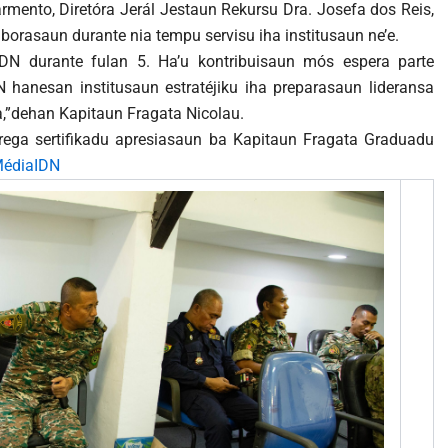
Sarmento, Diretóra Jerál Jestaun Rekursu Dra. Josefa dos Reis,
aborasaun durante nia tempu servisu iha institusaun ne’e.
 IDN durante fulan 5. Ha’u kontribuisaun mós espera parte
N hanesan institusaun estratéjiku iha preparasaun lideransa
sa,”dehan Kapitaun Fragata Nicolau.
rega sertifikadu apresiasaun ba Kapitaun Fragata Graduadu
édiaIDN