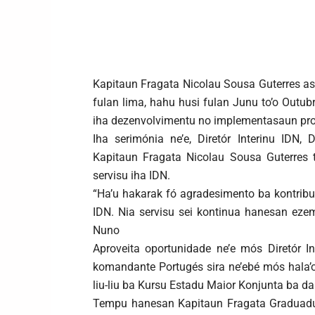
Kapitaun Fragata Nicolau Sousa Guterres a
fulan lima, hahu husi fulan Junu to’o Outubru
iha dezenvolvimentu no implementasaun prog
Iha serimónia ne’e, Diretór Interinu IDN
Kapitaun Fragata Nicolau Sousa Guterres 
servisu iha IDN.
“Ha’u hakarak fó agradesimento ba kontribu
IDN. Nia servisu sei kontinua hanesan ezem
Nuno
Aproveita oportunidade ne’e mós Diretór I
komandante Portugés sira ne’ebé mós hala’o
liu-liu ba Kursu Estadu Maior Konjunta ba dala
Tempu hanesan Kapitaun Fragata Graduadu 