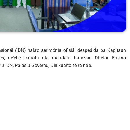
asionál (IDN) hala’o serimónia ofisiál despedida ba Kapitaun
es, ne’ebé remata nia mandatu hanesan Diretór Ensino
u IDN, Palásiu Governu, Díli kuarta feira ne’e.