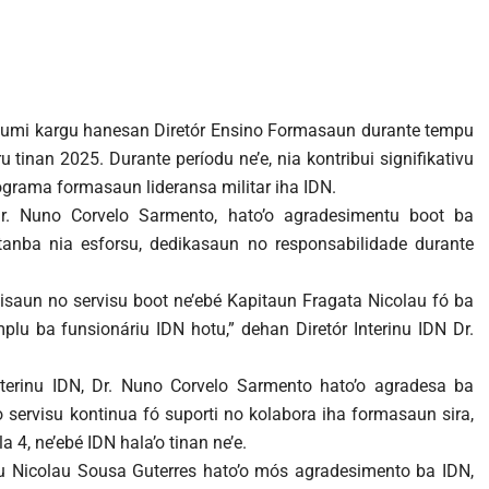
sumi kargu hanesan Diretór Ensino Formasaun durante tempu
 tinan 2025. Durante períodu ne’e, nia kontribui signifikativu
rama formasaun lideransa militar iha IDN.
, Dr. Nuno Corvelo Sarmento, hato’o agradesimentu boot ba
tanba nia esforsu, dedikasaun no responsabilidade durante
isaun no servisu boot ne’ebé Kapitaun Fragata Nicolau fó ba
plu ba funsionáriu IDN hotu,” dehan Diretór Interinu IDN Dr.
nterinu IDN, Dr. Nuno Corvelo Sarmento hato’o agradesa ba
 servisu kontinua fó suporti no kolabora iha formasaun sira,
 4, ne’ebé IDN hala’o tinan ne’e.
Nicolau Sousa Guterres hato’o mós agradesimento ba IDN,