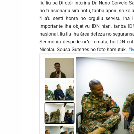
liu-liu ba Diretór Interinu Dr. Nuno Corvelo 
no funsionáriu sira hotu, tanba apoiu no kol
“Ha’u senti honra no orgullu servisu iha
importante iha objetivu IDN nian, tanba ID
nasional, liu-liu iha área defeza no seguran
Serimónia despede ne’e remata, ho IDN ent
Nicolau Sousa Guterres ho foto hamutuk.
#M