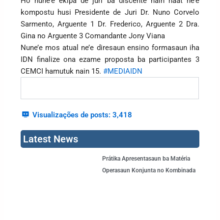
Ho nune’e ekipa de juri ba discente nain haat ne’e
kompostu husi Presidente de Juri Dr. Nuno Corvelo
Sarmento, Arguente 1 Dr. Frederico, Arguente 2 Dra.
Gina no Arguente 3 Comandante Jony Viana
Nune’e mos atual ne’e diresaun ensino formasaun iha
IDN finalize ona ezame proposta ba participantes 3
CEMCI hamutuk nain 15.
#MEDIAIDN
Visualizações de posts:
3,418
Latest News
Page
Page
Page
Page
Page
Prátika Apresentasaun ba Matéria
Operasaun Konjunta no Kombinada