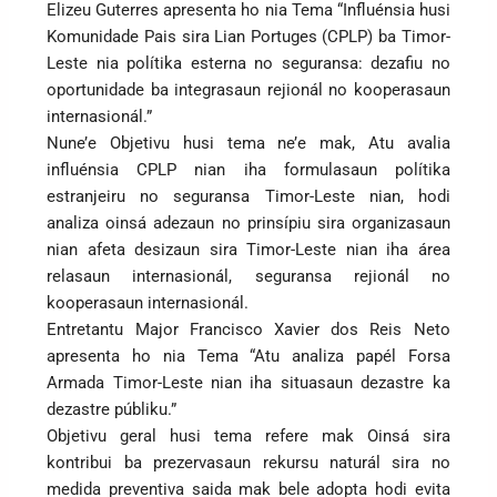
Elizeu Guterres apresenta ho nia Tema “Influénsia husi
Komunidade Pais sira Lian Portuges (CPLP) ba Timor-
Leste nia polítika esterna no seguransa: dezafiu no
oportunidade ba integrasaun rejionál no kooperasaun
internasionál.”
Nune’e Objetivu husi tema ne’e mak, Atu avalia
influénsia CPLP nian iha formulasaun polítika
estranjeiru no seguransa Timor-Leste nian, hodi
analiza oinsá adezaun no prinsípiu sira organizasaun
nian afeta desizaun sira Timor-Leste nian iha área
relasaun internasionál, seguransa rejionál no
kooperasaun internasionál.
Entretantu Major Francisco Xavier dos Reis Neto
apresenta ho nia Tema “Atu analiza papél Forsa
Armada Timor-Leste nian iha situasaun dezastre ka
dezastre públiku.”
Objetivu geral husi tema refere mak Oinsá sira
kontribui ba prezervasaun rekursu naturál sira no
medida preventiva saida mak bele adopta hodi evita