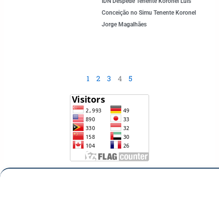
IDN Despede Tenente Koronel Luís
Conceição no Simu Tenente Koronel
Jorge Magalhães
1
2
3
4
5