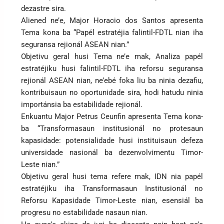
dezastre sira.
Aliened ne’e, Major Horacio dos Santos apresenta
Tema kona ba “Papél estratéjia falintil-FDTL nian iha
seguransa rejionál ASEAN nian.”
Objetivu geral husi Tema ne’e mak, Analiza papél
estratéjiku husi falintil-FDTL iha reforsu seguransa
rejionál ASEAN nian, ne’ebé foka liu ba ninia dezafiu,
kontribuisaun no oportunidade sira, hodi hatudu ninia
importánsia ba estabilidade rejionál.
Enkuantu Major Petrus Ceunfin apresenta Tema kona-
ba “Transformasaun institusionál no protesaun
kapasidade: potensialidade husi instituisaun defeza
universidade nasionál ba dezenvolvimentu Timor-
Leste nian.”
Objetivu geral husi tema refere mak, IDN nia papél
estratéjiku iha Transformasaun Institusionál no
Reforsu Kapasidade Timor-Leste nian, esensiál ba
progresu no estabilidade nasaun nian.