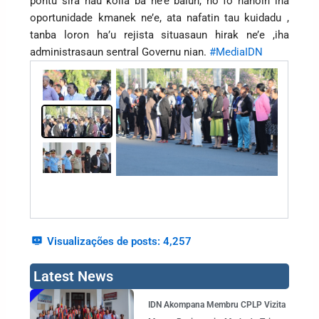
pontu sira háu kolia ba ne’e balun, no fó hanoin iha
oportunidade kmanek ne’e, ata nafatin tau kuidadu ,
tanba loron ha’u rejista situasaun hirak ne’e ,iha
administrasaun sentral Governu nian.
#MediaIDN
Visualizações de posts:
4,257
Latest News
Page
Page
Page
Page
Page
IDN Akompana Membru CPLP Vizita