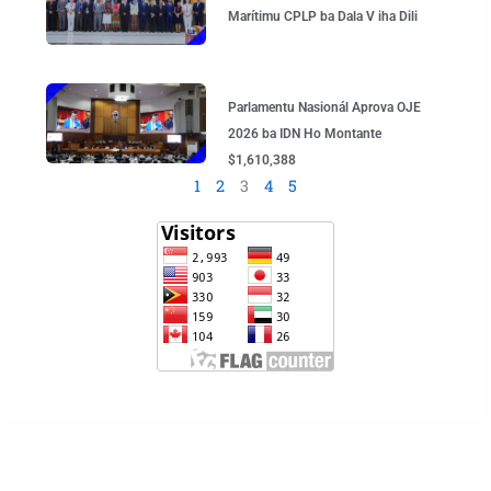
Marítimu CPLP ba Dala V iha Dili
Parlamentu Nasionál Aprova OJE
2026 ba IDN Ho Montante
$1,610,388
1
2
3
4
5