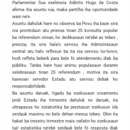
Parlamentar Sua exelénsia Adérito Hugo da Costa
afirma iha asuntu rua, maka partilha iha oportunidade
wain ne’e.
Asuntu dahuluk hare no observa ba Povu iha baze sira
nia prontidaun atu prienxa tinan 25 konsulta popular
ba referendum ninian, ho dedikasaun ne’ebé as tebes ,
presiza, ita sira hala’o servisu iha Admistrasaun
sentral atu halo reflesun ba ita nia servisu lor-loron,
hodi refleta bebeik para bele fó atendementu diak ba
públiku. Tanba hare husi animu populasaun durante
selebrasaun tinan 25 referendum , motiva ita sira
hanesan servidor Estadu atu servisu didiak ho
responsabilidade.
Ba asuntu daruak, ligadu ba ezekusaun orsamentu
jerál Estadu iha trimestre dahuluk no daruak, ita
ultrapassa ho estatistika ba prestasun ezekusun ida
seidauk maximu no bele dehan menus tebes. Ohin ita
hakat ba treseiru trimestre mais nafatin ho ezekusaun
tuir estatistika ne’ebé seidauk bele fó resposta diak