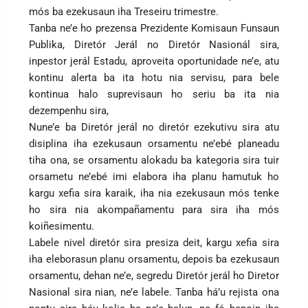
mós ba ezekusaun iha Treseiru trimestre.
Tanba ne’e ho prezensa Prezidente Komisaun Funsaun
Publika, Diretór Jerál no Diretór Nasionál sira,
inpestor jerál Estadu, aproveita oportunidade ne’e, atu
kontinu alerta ba ita hotu nia servisu, para bele
kontinua halo suprevisaun ho seriu ba ita nia
dezempenhu sira,
Nune’e ba Diretór jerál no diretór ezekutivu sira atu
disiplina iha ezekusaun orsamentu ne’ebé planeadu
tiha ona, se orsamentu alokadu ba kategoria sira tuir
orsametu ne’ebé imi elabora iha planu hamutuk ho
kargu xefia sira karaik, iha nia ezekusaun mós tenke
ho sira nia akompañamentu para sira iha mós
koiñesimentu.
Labele nivel diretór sira presiza deit, kargu xefia sira
iha eleborasun planu orsamentu, depois ba ezekusaun
orsamentu, dehan ne’e, segredu Diretór jerál ho Diretor
Nasional sira nian, ne’e labele. Tanba há’u rejista ona