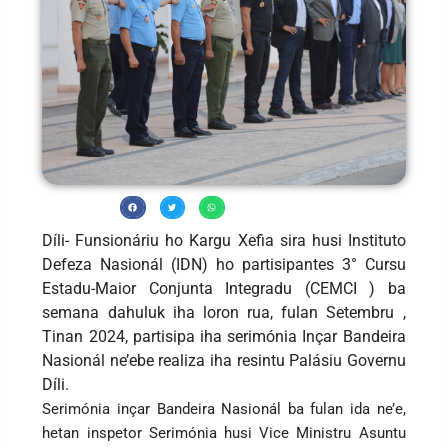
Díli- Funsionáriu ho Kargu Xefia sira husi Instituto
Defeza Nasionál (IDN) ho partisipantes 3° Cursu
Estadu-Maior Conjunta Integradu (CEMCI ) ba
semana dahuluk iha loron rua, fulan Setembru ,
Tinan 2024, partisipa iha serimónia Inçar Bandeira
Nasionál ne’ebe realiza iha resintu Palásiu Governu
Díli.
Serimónia inçar Bandeira Nasionál ba fulan ida ne’e,
hetan inspetor Serimónia husi Vice Ministru Asuntu