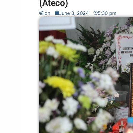
(Ateco)
idn
June 3, 2024
5:30 pm