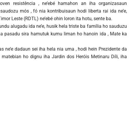
en resistência , ne’ebé hamahon an iha organizasaun
audozu mós , fó nia kontribuisaun hodi liberta rai ida ne’e,
mor Leste (RDTL) ne’ebé ohin loron ita hotu, sente ba.
ndu alugadu ida ne’e, husik hela triste ba família ho sauduzu
k iha pasadu sira hamutuk kumu liman ho hanoin ida , Mate ka
s ne’e dadaun sei iha hela nia uma , hodi hein Prezidente da
ot matebian ho dignu iha Jardin dos Heróis Metinaru Díli, iha