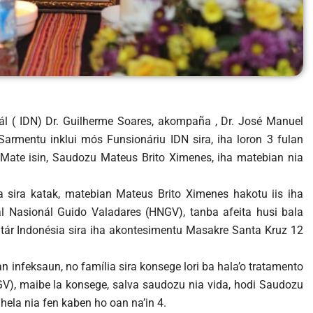
ionál ( IDN) Dr. Guilherme Soares, akompaña , Dr. José Manuel
Sarmentu inklui mós Funsionáriu IDN sira, iha loron 3 fulan
 Mate isin, Saudozu Mateus Brito Ximenes, iha matebian nia
a sira katak, matebian Mateus Brito Ximenes hakotu iis iha
tal Nasionál Guido Valadares (HNGV), tanba afeita husi bala
litár Indonésia sira iha akontesimentu Masakre Santa Kruz 12
n infeksaun, no família sira konsege lori ba hala’o tratamento
V), maibe la konsege, salva saudozu nia vida, hodi Saudozu
hela nia fen kaben ho oan na’in 4.