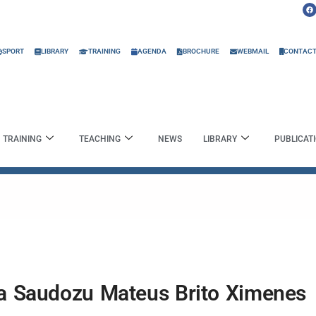
F
a
c
e
b
o
o
SPORT
LIBRARY
TRAINING
AGENDA
BROCHURE
WEBMAIL
CONTAC
k
TRAINING
TEACHING
NEWS
LIBRARY
PUBLICAT
a Saudozu Mateus Brito Ximenes