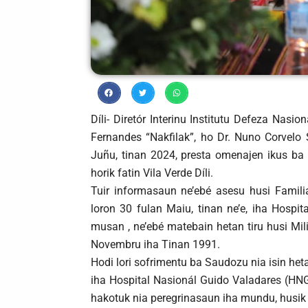
Díli- Diretór Interinu Institutu Defeza Nas
Fernandes “Nakfilak”, ho Dr. Nuno Corvelo 
Juñu, tinan 2024, presta omenajen ikus ba
horik fatin Vila Verde Díli.
Tuir informasaun ne’ebé asesu husi Famili
loron 30 fulan Maiu, tinan ne’e, iha Hospi
musan , ne’ebé matebain hetan tiru husi Mi
Novembru iha Tinan 1991.
Hodi lori sofrimentu ba Saudozu nia isin heta
iha Hospital Nasionál Guido Valadares (HNG
hakotuk nia peregrinasaun iha mundu, husik 