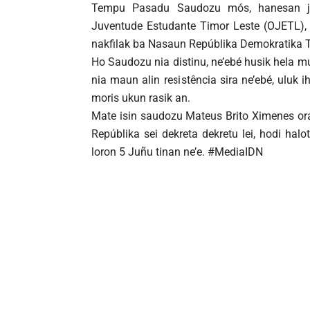
Tempu Pasadu Saudozu mós, hanesan jov
Juventude Estudante Timor Leste (OJETL), s
nakfilak ba Nasaun Repúblika Demokratika Ti
Ho Saudozu nia distinu, ne’ebé husik hela mu
nia maun alin resistência sira ne’ebé, ulu
moris ukun rasik an.
Mate isin saudozu Mateus Brito Ximenes ora
Repúblika sei dekreta dekretu lei, hodi hal
loron 5 Juñu tinan ne’e. #MediaIDN