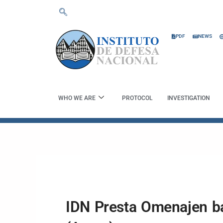
Skip
to
content
PDF
NEWS
WHO WE ARE
PROTOCOL
INVESTIGATION
IDN Presta Omenajen b