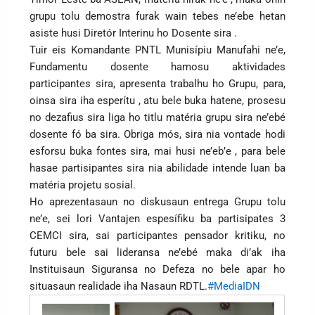
grupu tolu demostra furak wain tebes ne’ebe hetan
asiste husi Diretór Interinu ho Dosente sira .
Tuir eis Komandante PNTL Munisípiu Manufahi ne’e,
Fundamentu dosente hamosu aktividades
participantes sira, apresenta trabalhu ho Grupu, para,
oinsa sira iha esperítu , atu bele buka hatene, prosesu
no dezafius sira liga ho titlu matéria grupu sira ne’ebé
dosente fó ba sira. Obriga mós, sira nia vontade hodi
esforsu buka fontes sira, mai husi ne’eb’e , para bele
hasae partisipantes sira nia abilidade intende luan ba
matéria projetu sosial.
Ho aprezentasaun no diskusaun entrega Grupu tolu
ne’e, sei lori Vantajen espesífiku ba partisipates 3
CEMCI sira, sai participantes pensador kritiku, no
futuru bele sai lideransa ne’ebé maka di’ak iha
Instituisaun Siguransa no Defeza no bele apar ho
situasaun realidade iha Nasaun RDTL.
#MediaIDN