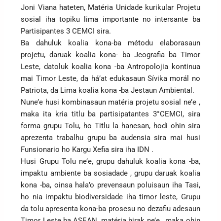
Joni Viana hateten, Matéria Unidade kurikular Projetu
sosial iha topiku lima importante no intersante ba
Partisipantes 3 CEMCI sira.
Ba dahuluk koalia kona-ba métodu elaborasaun
projetu, daruak koalia kona- ba Jeografia ba Timor
Leste, datoluk koalia kona -ba Antropolojia kontinua
mai Timor Leste, da há’at edukasaun Sívika morál no
Patriota, da Lima koalia kona -ba Jestaun Ambiental.
Nune’e husi kombinasaun matéria projetu sosial ne’e ,
maka ita kria titlu ba partisipatantes 3°CEMCI, sira
forma grupu Tolu, ho Titlu la hanesan, hodi ohin sira
aprezenta trabalhu grupu ba audensia sira mai husi
Funsionario ho Kargu Xefia sira iha IDN .
Husi Grupu Tolu ne’e, grupu dahuluk koalia kona -ba,
impaktu ambiente ba sosiadade , grupu daruak koalia
kona -ba, oinsa hala’o prevensaun poluisaun iha Tasi,
ho nia impaktu biodiversidade iha timor leste, Grupu
da tolu apresenta kona-ba prosesu no dezafiu adesaun
Timor Leste ba ASEAN, matéria hirak ne’e , maka ohin