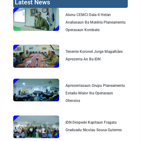
Latest News
Page
Page
Page
Page
Alunu CEMCI Dala-4 Hetan
Avaliasaun Ba Matéria Planeamentu
Operasaun Kombate
Tenente Koronel Jorge Magalhães
Aprezenta An Ba IDN
Aprezentasaun Grupu Planeamentu
Estadu-Maior iha Operasaun
Ofensiva
IDN Despede Kapitaun Fragata
Graduadu Nicolau Sousa Guterres