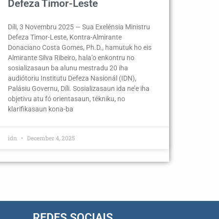
Defeza Timor-Leste
Díli, 3 Novembru 2025 — Sua Exelénsia Ministru
Defeza Timor-Leste, Kontra-Almirante
Donaciano Costa Gomes, Ph.D., hamutuk ho eis
Almirante Silva Ribeiro, hala’o enkontru no
sosializasaun ba alunu mestradu 20 iha
audiótoriu Institutu Defeza Nasionál (IDN),
Palásiu Governu, Díli. Sosializasaun ida ne’e iha
objetivu atu fó orientasaun, tékniku, no
klarifikasaun kona-ba
idn
December 4, 2025
REDES SOCIAIS