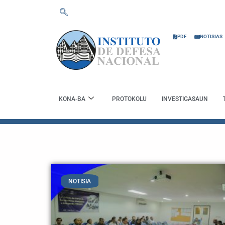
Skip
to
content
PDF
NOTISIAS
KONA-BA
PROTOKOLU
INVESTIGASAUN
NOTISIA