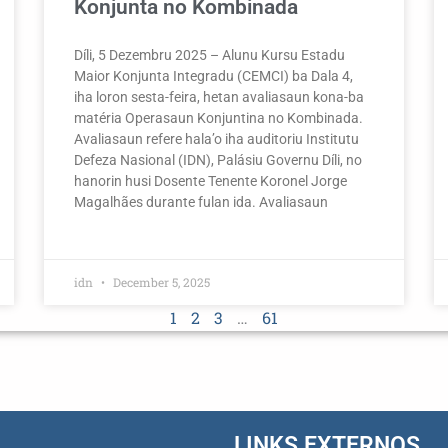
Konjunta no Kombinada
Díli, 5 Dezembru 2025 – Alunu Kursu Estadu
Maior Konjunta Integradu (CEMCI) ba Dala 4,
iha loron sesta-feira, hetan avaliasaun kona-ba
matéria Operasaun Konjuntina no Kombinada.
Avaliasaun refere hala’o iha auditoriu Institutu
Defeza Nasional (IDN), Palásiu Governu Díli, no
hanorin husi Dosente Tenente Koronel Jorge
Magalhães durante fulan ida. Avaliasaun
idn
December 5, 2025
1
2
3
…
61
LINKS EXTERNOS