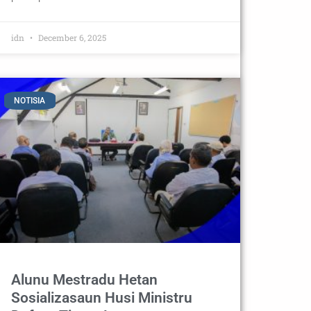
idn
December 6, 2025
NOTISIA
Alunu Mestradu Hetan
Sosializasaun Husi Ministru