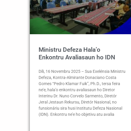
Ministru Defeza Hala’o
Enkontru Avaliasaun ho IDN
Díli, 16 Novembru 2025 – Sua Exelénsia Ministru
Defeza, Kontra-Almirante Donaciano Costa
Gomes “Pedro Klamar Fuik”, Ph.D., tersa feira
ne’e, hala’o enkontru avaliasaun ho Diretor
Interinu Dr. Nuno Corvelo Sarmento, Diretór
Jeral Jestaun Rekursu, Diretór Nasional, no
funsionáriu sira husi Institutu Defeza Nasional
(IDN). Enkontru ne’e ho objetivu atu avalia