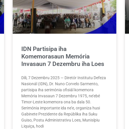
IDN Partisipa iha
Komemorasaun Memória
Invasaun 7 Dezembru iha Loes
Díli, 7 Dezembru 2025 — Diretór Institutu Defeza
Nasionál (IDN), Dr. Nuno Corvelo Sarmento,
partisipa iha serimónia ofisiál komemora
Memória Invasaun 7 Dezembru 1975, ne’ebé
Timor-Leste komemora ona ba dala 50.
Serimónia importante ida ne’e, organiza husi
Gabinete Prezidente da Repúblika iha Suku
Guiso, Postu Administrativu Loes, Munisípiu
Liquiça, hodi