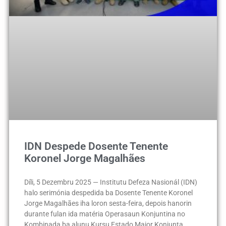
IDN Despede Dosente Tenente
Koronel Jorge Magalhães
Díli, 5 Dezembru 2025 — Institutu Defeza Nasionál (IDN)
halo serimónia despedida ba Dosente Tenente Koronel
Jorge Magalhães iha loron sesta-feira, depois hanorin
durante fulan ida matéria Operasaun Konjuntina no
Kombinada ba alunu Kursu Estado Maior Konjunta