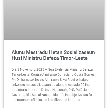
Alunu Mestradu Hetan Sosializasaun
Husi Ministru Defeza Timor-Leste
Díli, 3 Novembru 2025 — Sua Exelénsia Ministru Defeza
Timor-Leste, Kontra-Almirante Donaciano Costa Gomes,
Ph.D., hamutuk ho eis Almirante Silva Ribeiro, hala’o
enkontru no sosializasaun ba alunu mestradu 20 iha
audiótoriu Institutu Defeza Nasionál (IDN), Palásiu
Governu, Díli. Sosializasaun ida ne’e iha objetivu atu fó
orientasaun, tékniku, no klarifikasaun kona-ba