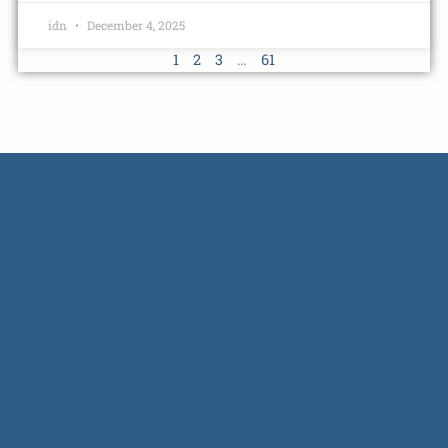
idn
December 4, 2025
1
2
3
…
61