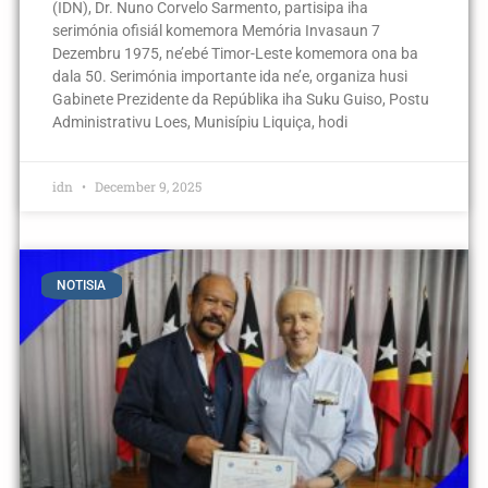
(IDN), Dr. Nuno Corvelo Sarmento, partisipa iha
serimónia ofisiál komemora Memória Invasaun 7
Dezembru 1975, ne’ebé Timor-Leste komemora ona ba
dala 50. Serimónia importante ida ne’e, organiza husi
Gabinete Prezidente da Repúblika iha Suku Guiso, Postu
Administrativu Loes, Munisípiu Liquiça, hodi
idn
December 9, 2025
NOTISIA