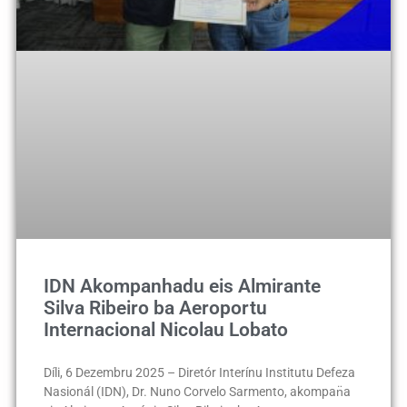
IDN Akompanhadu eis Almirante
Silva Ribeiro ba Aeroportu
Internacional Nicolau Lobato
Díli, 6 Dezembru 2025 – Diretór Interínu Institutu Defeza
Nasionál (IDN), Dr. Nuno Corvelo Sarmento, akompan̈a