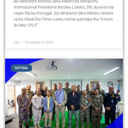
eis Almirante António Silva Ribeiro ba Aeroportu
Internacional Presidente Nicolau Lobato, Díli, durante nia
viajen fila ba Portugál. Eis Almirante Silva Ribeiro remata
vizita ofisiál iha Timor-Leste, hafoin partisipa iha “Fórum
do Mar CPLP”
idn
December 6, 2025
NOTISIA