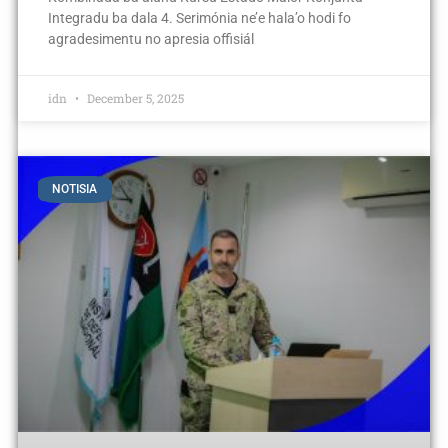
Integradu ba dala 4. Serimónia ne’e hala’o hodi fo
agradesimentu no apresia offisiál
idn
December 5, 2025
NOTISIA