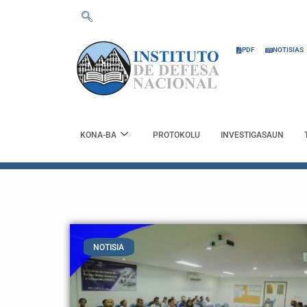
Skip
to
content
PDF
NOTISIAS
KONA-BA
PROTOKOLU
INVESTIGASAUN
NOTISIA