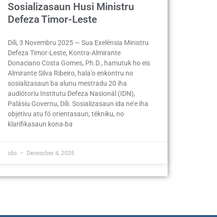
Sosializasaun Husi Ministru
Defeza Timor-Leste
Díli, 3 Novembru 2025 — Sua Exelénsia Ministru
Defeza Timor-Leste, Kontra-Almirante
Donaciano Costa Gomes, Ph.D., hamutuk ho eis
Almirante Silva Ribeiro, hala’o enkontru no
sosializasaun ba alunu mestradu 20 iha
audiótoriu Institutu Defeza Nasionál (IDN),
Palásiu Governu, Díli. Sosializasaun ida ne’e iha
objetivu atu fó orientasaun, tékniku, no
klarifikasaun kona-ba
idn
December 4, 2025