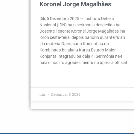
Koronel Jorge Magalhães
Díli, 5 Dezembru 2025 — Institutu Defeza
Nasionál (IDN) halo serimónia despedida ba
Dosente Tenente Koronel Jorge Magalhães iha
loron sesta-feira, depois hanorin durante fulan
ida matéria Operasaun Konjuntina no
Kombinada ba alunu Kursu Estado Maior
Konjunta Integradu ba dala 4. Serimónia ne’e
hala’o hodi fo agradesimentu no apresia offisiál
idn
December 5, 2025