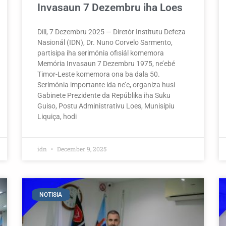
Invasaun 7 Dezembru iha Loes
Díli, 7 Dezembru 2025 — Diretór Institutu Defeza
Nasionál (IDN), Dr. Nuno Corvelo Sarmento,
partisipa iha serimónia ofisiál komemora
Memória Invasaun 7 Dezembru 1975, ne’ebé
Timor-Leste komemora ona ba dala 50.
Serimónia importante ida ne’e, organiza husi
Gabinete Prezidente da Repúblika iha Suku
Guiso, Postu Administrativu Loes, Munisípiu
Liquiça, hodi
idn
December 9, 2025
NOTISIA