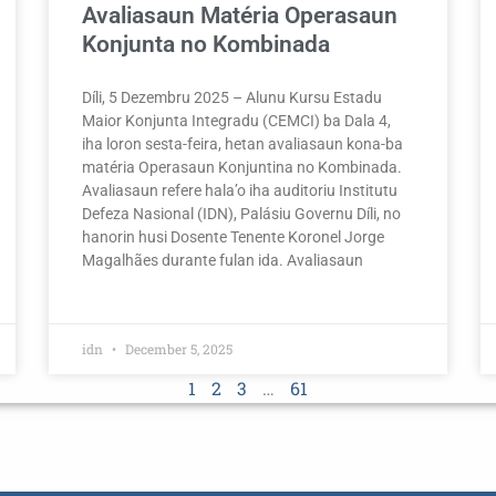
Avaliasaun Matéria Operasaun
Konjunta no Kombinada
Díli, 5 Dezembru 2025 – Alunu Kursu Estadu
Maior Konjunta Integradu (CEMCI) ba Dala 4,
iha loron sesta-feira, hetan avaliasaun kona-ba
matéria Operasaun Konjuntina no Kombinada.
Avaliasaun refere hala’o iha auditoriu Institutu
Defeza Nasional (IDN), Palásiu Governu Díli, no
hanorin husi Dosente Tenente Koronel Jorge
Magalhães durante fulan ida. Avaliasaun
idn
December 5, 2025
1
2
3
…
61