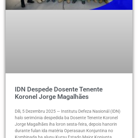
IDN Despede Dosente Tenente
Koronel Jorge Magalhães
Díli, 5 Dezembru 2025 — Institutu Defeza Nasionál (IDN)
halo serimónia despedida ba Dosente Tenente Koronel
Jorge Magalhães iha loron sesta-feira, depois hanorin
durante fulan ida matéria Operasaun Konjuntina no
Kombinada ba alunu Kursu Estado Maior Konjunta