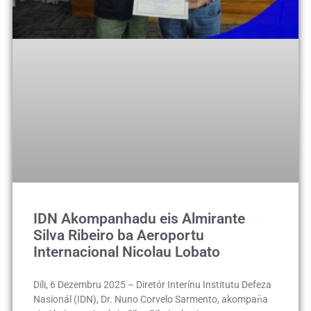
IDN Akompanhadu eis Almirante
Silva Ribeiro ba Aeroportu
Internacional Nicolau Lobato
Díli, 6 Dezembru 2025 – Diretór Interínu Institutu Defeza
Nasionál (IDN), Dr. Nuno Corvelo Sarmento, akompan̈a