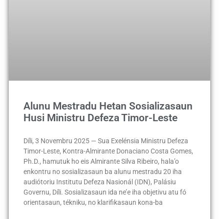
Alunu Mestradu Hetan Sosializasaun
Husi Ministru Defeza Timor-Leste
Díli, 3 Novembru 2025 — Sua Exelénsia Ministru Defeza
Timor-Leste, Kontra-Almirante Donaciano Costa Gomes,
Ph.D., hamutuk ho eis Almirante Silva Ribeiro, hala’o
enkontru no sosializasaun ba alunu mestradu 20 iha
audiótoriu Institutu Defeza Nasionál (IDN), Palásiu
Governu, Díli. Sosializasaun ida ne’e iha objetivu atu fó
orientasaun, tékniku, no klarifikasaun kona-ba