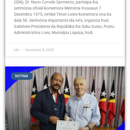
(IDN), Dr. Nuno Corvelo Sarmento, partisipa iha
serimónia ofisiál komemora Memória Invasaun 7
Dezembru 1975, ne’ebé Timor-Leste komemora ona ba
dala 50. Serimónia importante ida ne’e, organiza husi
Gabinete Prezidente da Repúblika iha Suku Guiso, Postu
Administrativu Loes, Munisípiu Liquiça, hodi
idn
December 9, 2025
NOTISIA