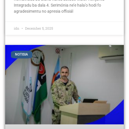
Integradu ba dala 4. Serimónia ne’e hala’o hodi fo
agradesimentu no apresia offisiál
idn
December 5, 2025
NOTISIA