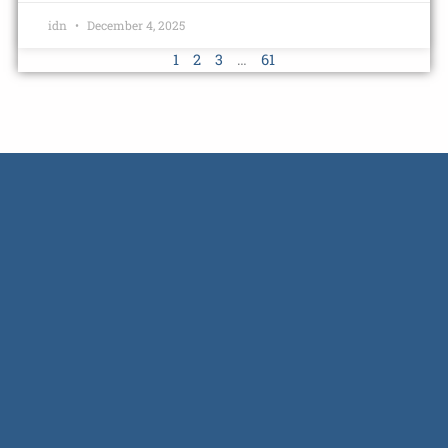
idn
December 4, 2025
1
2
3
…
61