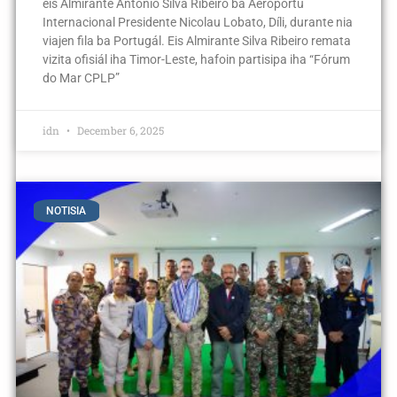
eis Almirante António Silva Ribeiro ba Aeroportu
Internacional Presidente Nicolau Lobato, Díli, durante nia
viajen fila ba Portugál. Eis Almirante Silva Ribeiro remata
vizita ofisiál iha Timor-Leste, hafoin partisipa iha “Fórum
do Mar CPLP”
idn
December 6, 2025
NOTISIA