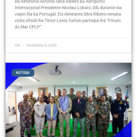
eis Almirante António Silva Ribeiro ba Aeroportu
Internacional Presidente Nicolau Lobato, Díli, durante nia
viajen fila ba Portugál. Eis Almirante Silva Ribeiro remata
vizita ofisiál iha Timor-Leste, hafoin partisipa iha “Fórum
do Mar CPLP”
idn
December 6, 2025
NOTISIA