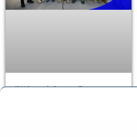
IDN Despede Dosente Tenente
Koronel Jorge Magalhães
Díli, 5 Dezembru 2025 — Institutu Defeza Nasionál (IDN)
halo serimónia despedida ba Dosente Tenente Koronel
Jorge Magalhães iha loron sesta-feira, depois hanorin
durante fulan ida matéria Operasaun Konjuntina no
Kombinada ba alunu Kursu Estado Maior Konjunta