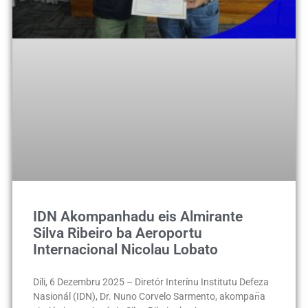
IDN Akompanhadu eis Almirante
Silva Ribeiro ba Aeroportu
Internacional Nicolau Lobato
Díli, 6 Dezembru 2025 – Diretór Interínu Institutu Defeza
Nasionál (IDN), Dr. Nuno Corvelo Sarmento, akompan̈a