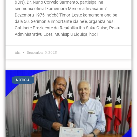
(IDN), Dr. Nuno Corvelo Sarmento, partisipa iha
serimónia ofisiál komemora Memória Invasaun 7
Dezembru 1975, ne’ebé Timor-Leste komemora ona ba
dala 50. Serimónia importante ida ne’e, organiza husi
Gabinete Prezidente da Repúblika iha Suku Guiso, Postu
Administrativu Loes, Munisípiu Liquiça, hodi
idn
December 9, 2025
NOTISIA