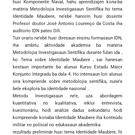
husi Komponente Naval, hahu aprendizajen kona-ba
matéria Metodolojia Investigasaun Sentífika ho tema
Identidade Maubere, ne’ebé hanorin husi dosente
Profesor doutor José Antonio Lourenço da Costa iha
auditorio IDN pateo Díli.
Tuir orariu ne’ebé husi diresaun ensinu formasaun IDN,
iha ambitu aktividade akademia ba matéria
Metodolojia Investigasaun Sentífika durante fulan ida ,
ho Tema sobre Identidade Maubere , sai hanesan
kestaun importante ba alunus Kursu Estadu Maior
Konjunto Integradu ba dala 4. Ho intensaun lori alunus
sira kompriende sobre metodolojia sentífika, nune’e
bele eksplora ba identidade nasional .
Metodu Investigasaun ne’e, uza abordagem
kuantitativa no kualitativa, inklui entrevista,
kuestionáriu, hodi análize dadus sekundáriu hodi
kompreende konaba Identidade Maubere iha konteúdu
militar no polísial no edukasaun akademika.
rezultadu preliminár husi tema Identidade Maubere, fó