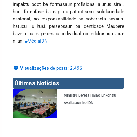
impaktu boot ba formasaun profisional alunus sira ,
hodi fó énfase ba espíritu patriotismu, solidariedade
nasional, no responsabilidade ba soberania nasaun.
hatudu liu husi, persepsaun ba Identidade Maubere
bazeia ba esperiénsia individuál no edukasaun sira-
ni’an.
#MédiaIDN
Visualizações de posts:
2,496
Últimas Notícias
Page
Page
Page
Page
Ministru Defeza Hala’o Enkontru
Avaliasaun ho IDN