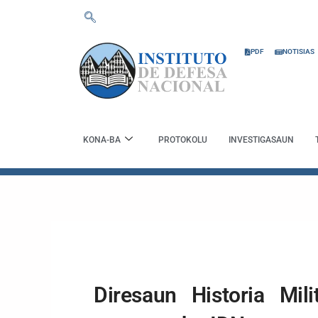
Skip
to
content
PDF
NOTISIAS
KONA-BA
PROTOKOLU
INVESTIGASAUN
Diresaun Historia Mil