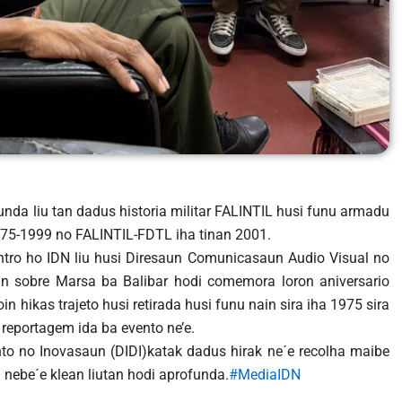
unda liu tan dadus historia militar FALINTIL husi funu armadu
1975-1999 no FALINTIL-FDTL iha tinan 2001.
ntro ho IDN liu husi Diresaun Comunicasaun Audio Visual no
un sobre Marsa ba Balibar hodi comemora loron aniversario
n hikas trajeto husi retirada husi funu nain sira iha 1975 sira
o reportagem ida ba evento ne’e.
to no Inovasaun (DIDI)katak dadus hirak ne´e recolha maibe
 nebe´e klean liutan hodi aprofunda.
#MediaIDN