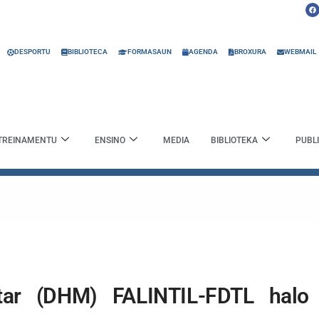
F
a
c
e
b
o
o
DESPORTU
BIBLIOTECA
FORMASAUN
AGENDA
BROXURA
WEBMAIL
k
TREINAMENTU
ENSINO
MEDIA
BIBLIOTEKA
PUBL
itar (DHM) FALINTIL-FDTL halo