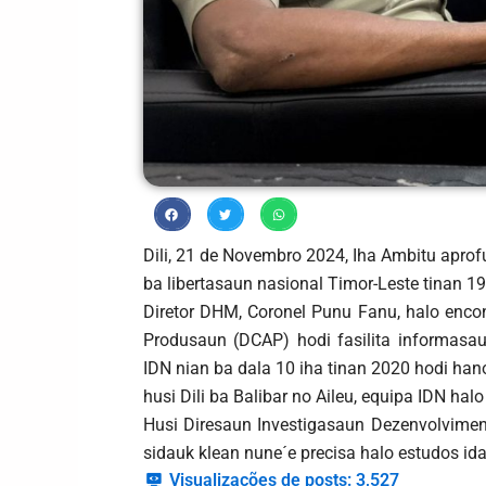
Dili, 21 de Novembro 2024, Iha Ambitu aprof
ba libertasaun nasional Timor-Leste tinan 
Diretor DHM, Coronel Punu Fanu, halo enco
Produsaun (DCAP) hodi fasilita informasa
IDN nian ba dala 10 iha tinan 2020 hodi hanoi
husi Dili ba Balibar no Aileu, equipa IDN hal
Husi Diresaun Investigasaun Dezenvolvimen
sidauk klean nune´e precisa halo estudos ida
Visualizações de posts:
3,527