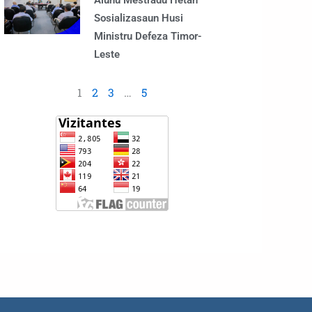
Alunu Mestradu Hetan
Sosializasaun Husi
Ministru Defeza Timor-
Leste
1
2
3
…
5