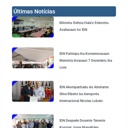
Últimas Notícias
Page
Page
Page
Page
Ministru Defeza Hala’o Enkontru
Avaliasaun ho IDN
IDN Partisipa iha Komemorasaun
Memória Invasaun 7 Dezembru iha
Loes
IDN Akompanhadu eis Almirante
Silva Ribeiro ba Aeroportu
Internacional Nicolau Lobato
IDN Despede Dosente Tenente
Koronel Jorge Magalhães