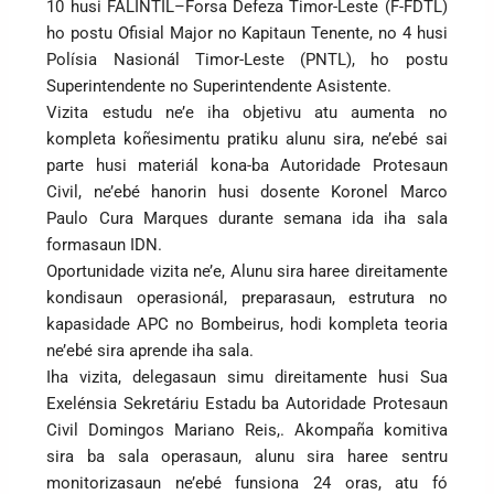
10 husi FALINTIL–Forsa Defeza Timor-Leste (F-FDTL)
ho postu Ofisial Major no Kapitaun Tenente, no 4 husi
Polísia Nasionál Timor-Leste (PNTL), ho postu
Superintendente no Superintendente Asistente.
Vizita estudu ne’e iha objetivu atu aumenta no
kompleta koñesimentu pratiku alunu sira, ne’ebé sai
parte husi materiál kona-ba Autoridade Protesaun
Civil, ne’ebé hanorin husi dosente Koronel Marco
Paulo Cura Marques durante semana ida iha sala
formasaun IDN.
Oportunidade vizita ne’e, Alunu sira haree direitamente
kondisaun operasionál, preparasaun, estrutura no
kapasidade APC no Bombeirus, hodi kompleta teoria
ne’ebé sira aprende iha sala.
Iha vizita, delegasaun simu direitamente husi Sua
Exelénsia Sekretáriu Estadu ba Autoridade Protesaun
Civil Domingos Mariano Reis,. Akompaña komitiva
sira ba sala operasaun, alunu sira haree sentru
monitorizasaun ne’ebé funsiona 24 oras, atu fó