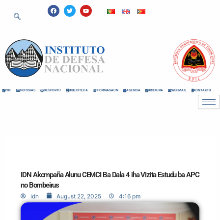
Skip
F
T
Y
a
w
o
to
c
i
u
e
t
t
content
b
t
u
o
e
b
o
r
e
k
PDF
NOTISIAS
DESPORTU
BIBLIOTECA
FORMASAUN
AGENDA
BROXURA
WEBMAIL
KONTAKTU
IDN Akompaña Alunu CEMCI Ba Dala 4 iha Vizita Estudu ba APC
no Bombeirus
idn
August 22, 2025
4:16 pm