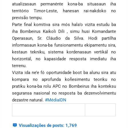
atualizasaun permanénte kona-ba situasaun iha
território Timor-Leste, hanesan rai-nakdoko no
previsão tempu.
Parte final komitiva sira mós hala’o vizita estudu ba
iha Bombeirus Kaikoli Díli , simu husi Komandante
Operasaun, Sr. Cláudio da Silva. Hodi partilha
informasaun kona-ba funsionamentu ekipamentu sira,
kestaun tekniku, sistema kordenasaun vertikál no
horizontál, no kapasidade resposta imediatu iha
terrenu.
Vizita ida ne’e fó oportunidade boot ba alunu sira atu
kompara no aprofunda koñesimentu teoriku no
pratiku kona-ba rolu APC no Bombeirus iha konteksu
seguransa nasional no resposta ba dezenvolvimentu
dezastre natural.
#MédiaIDN
Visualizações de posts:
1,769