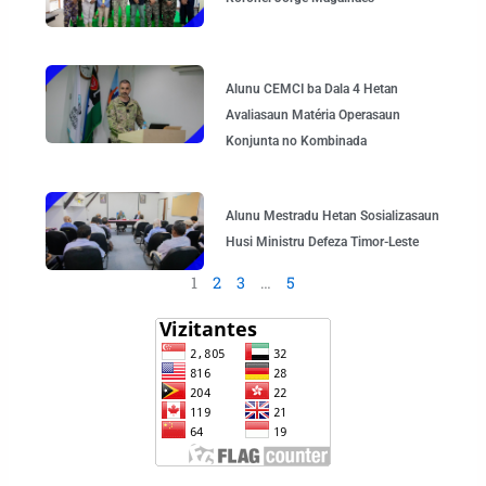
Alunu CEMCI ba Dala 4 Hetan
Avaliasaun Matéria Operasaun
Konjunta no Kombinada
Alunu Mestradu Hetan Sosializasaun
Husi Ministru Defeza Timor-Leste
1
2
3
…
5