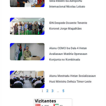
Silva Ribeiro ba Aeroportu
Internacional Nicolau Lobato
IDN Despede Dosente Tenente
Koronel Jorge Magalhães
Alunu CEMCI ba Dala 4 Hetan
Avaliasaun Matéria Operasaun
Konjunta no Kombinada
Alunu Mestradu Hetan Sosializasaun
Husi Ministru Defeza Timor-Leste
1
2
3
…
5