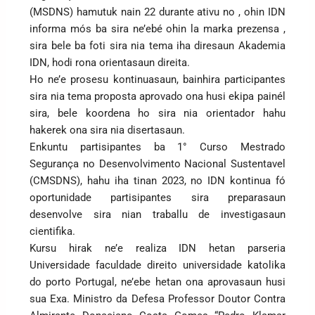
(MSDNS) hamutuk nain 22 durante ativu no , ohin IDN
informa mós ba sira ne’ebé ohin la marka prezensa ,
sira bele ba foti sira nia tema iha diresaun Akademia
IDN, hodi rona orientasaun direita.
Ho ne’e prosesu kontinuasaun, bainhira participantes
sira nia tema proposta aprovado ona husi ekipa painél
sira, bele koordena ho sira nia orientador hahu
hakerek ona sira nia disertasaun.
Enkuntu partisipantes ba 1° Curso Mestrado
Segurança no Desenvolvimento Nacional Sustentavel
(CMSDNS), hahu iha tinan 2023, no IDN kontinua fó
oportunidade partisipantes sira preparasaun
desenvolve sira nian traballu de investigasaun
cientifika.
Kursu hirak ne’e realiza IDN hetan parseria
Universidade faculdade direito universidade katolika
do porto Portugal, ne’ebe hetan ona aprovasaun husi
sua Exa. Ministro da Defesa Professor Doutor Contra