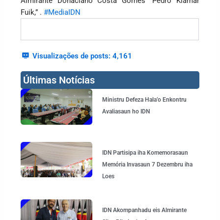
Almirante Donaciano Costa Gomes “Pedro Klamar
Fuik,” .
#MediaIDN
Visualizações de posts:
4,161
Últimas Notícias
Page
Page
Page
Page
Ministru Defeza Hala’o Enkontru
Avaliasaun ho IDN
IDN Partisipa iha Komemorasaun
Memória Invasaun 7 Dezembru iha
Loes
IDN Akompanhadu eis Almirante