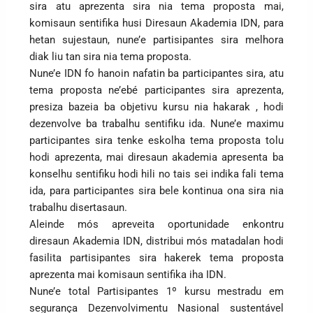
sira atu aprezenta sira nia tema proposta mai,
komisaun sentifika husi Diresaun Akademia IDN, para
hetan sujestaun, nune’e partisipantes sira melhora
diak liu tan sira nia tema proposta.
Nune’e IDN fo hanoin nafatin ba participantes sira, atu
tema proposta ne’ebé participantes sira aprezenta,
presiza bazeia ba objetivu kursu nia hakarak , hodi
dezenvolve ba trabalhu sentifiku ida. Nune’e maximu
participantes sira tenke eskolha tema proposta tolu
hodi aprezenta, mai diresaun akademia apresenta ba
konselhu sentifiku hodi hili no tais sei indika fali tema
ida, para participantes sira bele kontinua ona sira nia
trabalhu disertasaun.
Aleinde mós apreveita oportunidade enkontru
diresaun Akademia IDN, distribui mós matadalan hodi
fasilita partisipantes sira hakerek tema proposta
aprezenta mai komisaun sentifika iha IDN.
Nune’e total Partisipantes 1º kursu mestradu em
segurança Dezenvolvimentu Nasional sustentável