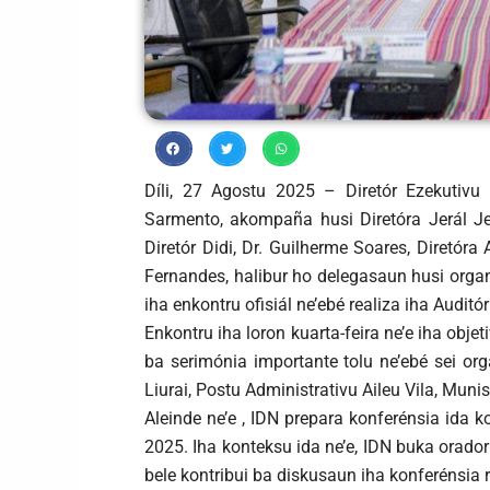
Díli, 27 Agostu 2025 – Diretór Ezekutivu 
Sarmento, akompaña husi Diretóra Jerál J
Diretór Didi, Dr. Guilherme Soares, Diretór
Fernandes, halibur ho delegasaun husi organi
iha enkontru ofisiál ne’ebé realiza iha Auditór
Enkontru iha loron kuarta-feira ne’e iha ob
ba serimónia importante tolu ne’ebé sei or
Liurai, Postu Administrativu Aileu Vila, Munis
Aleinde ne’e , IDN prepara konferénsia ida 
2025. Iha konteksu ida ne’e, IDN buka orador
bele kontribui ba diskusaun iha konferénsia r