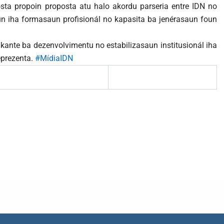
sta propoin proposta atu halo akordu parseria entre IDN no
n iha formasaun profisionál no kapasita ba jenérasaun foun
fikante ba dezenvolvimentu no estabilizasaun institusionál iha
eprezenta.
#MídiaIDN