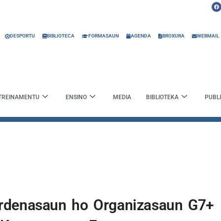
F
a
c
e
b
o
o
DESPORTU
BIBLIOTECA
FORMASAUN
AGENDA
BROXURA
WEBMAIL
k
TREINAMENTU
ENSINO
MEDIA
BIBLIOTEKA
PUBL
rdenasaun ho Organizasaun G7+