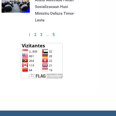
Alunu Mestradu Hetan
Sosializasaun Husi
Ministru Defeza Timor-
Leste
1
2
3
…
5