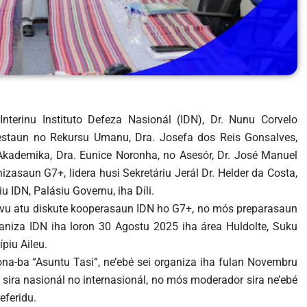
Interinu Instituto Defeza Nasionál (IDN), Dr. Nunu Corvelo
estaun no Rekursu Umanu, Dra. Josefa dos Reis Gonsalves,
a Akademika, Dra. Eunice Noronha, no Asesór, Dr. José Manuel
zasaun G7+, lidera husi Sekretáriu Jerál Dr. Helder da Costa,
iu IDN, Palásiu Governu, iha Díli.
jetivu atu diskute kooperasaun IDN ho G7+, no mós preparasaun
ganiza IDN iha loron 30 Agostu 2025 iha área Huldolte, Suku
ípiu Aileu.
kona-ba “Asuntu Tasi”, ne’ebé sei organiza iha fulan Novembru
 sira nasionál no internasionál, no mós moderador sira ne’ebé
eferidu.