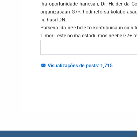
Iha oportunidade hanesan, Dr. Helder da Co
organizasaun G7+, hodi reforsa kolaborasau
liu husi IDN.
Parseria ida ne’e bele fó kontribuisaun signi
Timor-Leste no iha estadu mós ne’ebé G7+ r
Visualizações de posts:
1,715