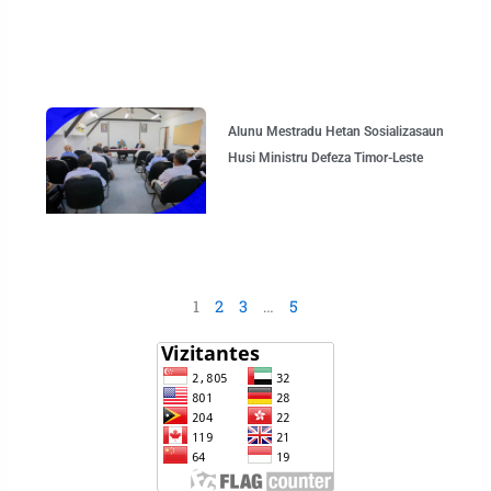
Alunu Mestradu Hetan Sosializasaun
Husi Ministru Defeza Timor-Leste
1
2
3
…
5