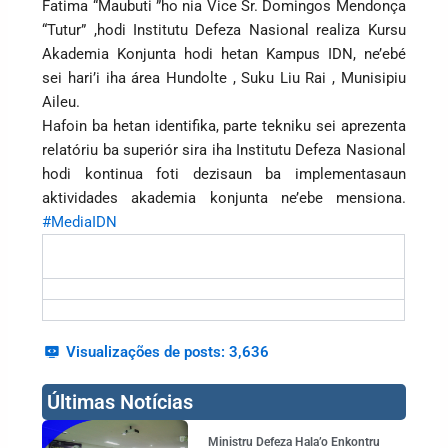
Fatima “Maubuti ”ho nia Vice Sr. Domingos Mendonça
“Tutur” ,hodi Institutu Defeza Nasional realiza Kursu
Akademia Konjunta hodi hetan Kampus IDN, ne’ebé
sei hari’i iha área Hundolte , Suku Liu Rai , Munisipiu
Aileu.
Hafoin ba hetan identifika, parte tekniku sei aprezenta
relatóriu ba superiór sira iha Institutu Defeza Nasional
hodi kontinua foti dezisaun ba implementasaun
aktividades akademia konjunta ne’ebe mensiona.
#MediaIDN
Visualizações de posts:
3,636
Últimas Notícias
Page
Page
Page
Page
Ministru Defeza Hala’o Enkontru