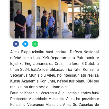
Aileu- Ekipa tekniku husi Institutu Defeza Nasionál
ne’ebé lidera husi Xefi Departamentu Patrimóniu e
lojístika Eng. Johanes da Cruz , iha loron 8 Outobru
tinan 2024, hala’o identifikasaun ba fatin Konselhu
Veteranus Munisipiu Aileu, ho intensaun atu realiza
Kursu Akademia Konjunta, ne’ebé tuir planu IDN sei
realiza iha tinan ne’e ou tinan oin.
Fatin ba Konselhu Veteranus Aileu hetan autoriza husi
Prezidente Autoridade Munisípiu Aileu ho prezidente
Konselhu Veteranus Munisipiu Aileu Sr. Zacarias de