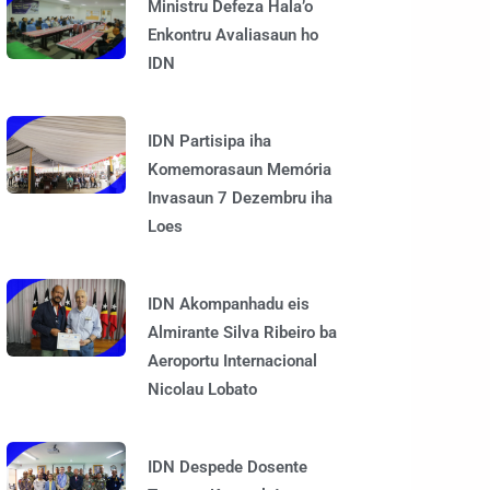
Ministru Defeza Hala’o
Enkontru Avaliasaun ho
IDN
IDN Partisipa iha
Komemorasaun Memória
Invasaun 7 Dezembru iha
Loes
IDN Akompanhadu eis
Almirante Silva Ribeiro ba
Aeroportu Internacional
Nicolau Lobato
IDN Despede Dosente