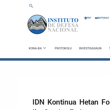
Skip
to
content
PDF
NOTISIAS
KONA-BA
PROTOKOLU
INVESTIGASAUN
IDN Kontinua Hetan F