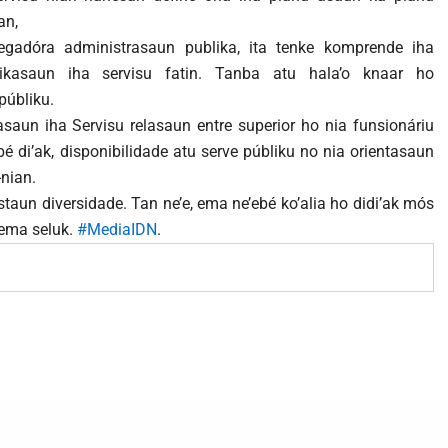
an,
gadóra administrasaun publika, ita tenke komprende iha
ikasaun iha servisu fatin. Tanba atu hala’o knaar ho
públiku.
aun iha Servisu relasaun entre superior ho nia funsionáriu
bé di’ak, disponibilidade atu serve públiku no nia orientasaun
-nian.
aun diversidade. Tan ne’e, ema ne’ebé ko’alia ho didi’ak mós
 ema seluk.
#MediaIDN
.