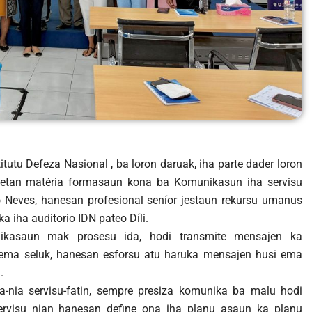
stitutu Defeza Nasional , ba loron daruak, iha parte dader loron
hetan matéria formasaun kona ba Komunikasun iha servisu
o Neves, hanesan profesional seníor jestaun rekursu umanus
a iha auditorio IDN pateo Díli.
ikasaun mak prosesu ida, hodi transmite mensajen ka
ema seluk, hanesan esforsu atu haruka mensajen husi ema
.
a-nia servisu-fatin, sempre presiza komunika ba malu hodi
 servisu nian hanesan define ona iha planu asaun ka planu