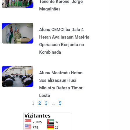
Tenente Koronel Jorge
Magalhães
Alunu CEMCI ba Dala 4
Hetan Avaliasaun Matéria
Operasaun Konjunta no
Kombinada
Alunu Mestradu Hetan
Sosializasaun Husi
Ministru Defeza Timor-
Leste
1
2
3
…
5