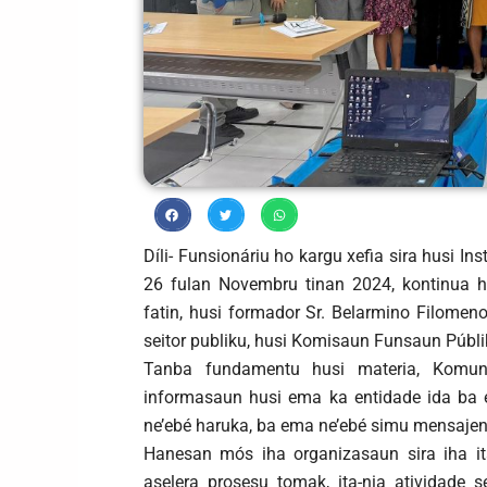
Díli- Funsionáriu ho kargu xefia sira husi In
26 fulan Novembru tinan 2024, kontinua 
fatin, husi formador Sr. Belarmino Filomen
seitor publiku, husi Komisaun Funsaun Públik
Tanba fundamentu husi materia, Komun
informasaun husi ema ka entidade ida ba 
ne’ebé haruka, ba ema ne’ebé simu mensajen
Hanesan mós iha organizasaun sira iha it
aselera prosesu tomak, ita-nia atividade