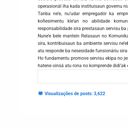
operasionál iha kada instituisaun governu ni
Tanba ne’e, nu’udar empregadór ka empre
koñesimentu kle’an no abilidade komun
responsabilidade sira prestasaun servisu ba 
Nune’e bele mantein Relasaun no Komunikas
sira, kontribuisaun ba ambiente servisu ne’e
atu responde ba nesesidade funsionáriu sira
Ho fundamentu promove servisu ekipa no jest
hatene oinsá atu rona no komprende didi’ak
Visualizações de posts:
3,622