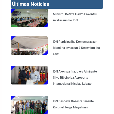
Últimas Notícias
Page
Page
Page
Page
Ministru Defeza Hala’o Enkontru
Avaliasaun ho IDN
IDN Partisipa iha Komemorasaun
Memória Invasaun 7 Dezembru iha
Loes
IDN Akompanhadu eis Almirante
Silva Ribeiro ba Aeroportu
Internacional Nicolau Lobato
IDN Despede Dosente Tenente
Koronel Jorge Magalhães