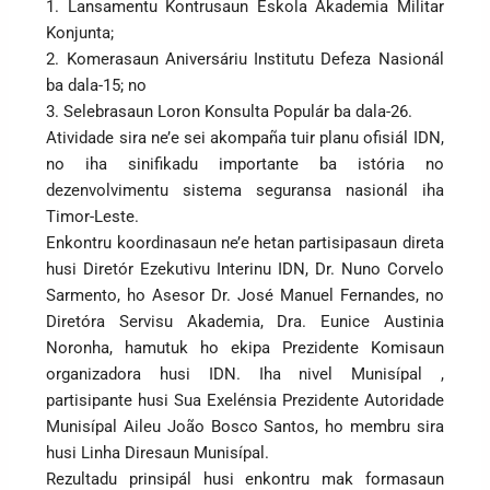
1. Lansamentu Kontrusaun Eskola Akademia Militar
Konjunta;
2. Komerasaun Aniversáriu Institutu Defeza Nasionál
ba dala-15; no
3. Selebrasaun Loron Konsulta Populár ba dala-26.
Atividade sira ne’e sei akompaña tuir planu ofisiál IDN,
no iha sinifikadu importante ba istória no
dezenvolvimentu sistema seguransa nasionál iha
Timor-Leste.
Enkontru koordinasaun ne’e hetan partisipasaun direta
husi Diretór Ezekutivu Interinu IDN, Dr. Nuno Corvelo
Sarmento, ho Asesor Dr. José Manuel Fernandes, no
Diretóra Servisu Akademia, Dra. Eunice Austinia
Noronha, hamutuk ho ekipa Prezidente Komisaun
organizadora husi IDN. Iha nivel Munisípal ,
partisipante husi Sua Exelénsia Prezidente Autoridade
Munisípal Aileu João Bosco Santos, ho membru sira
husi Linha Diresaun Munisípal.
Rezultadu prinsipál husi enkontru mak formasaun