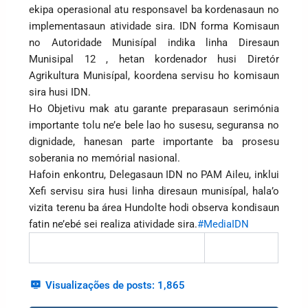
ekipa operasional atu responsavel ba kordenasaun no
implementasaun atividade sira. IDN forma Komisaun
no Autoridade Munisípal indika linha Diresaun
Munisipal 12 , hetan kordenador husi Diretór
Agrikultura Munisípal, koordena servisu ho komisaun
sira husi IDN.
Ho Objetivu mak atu garante preparasaun serimónia
importante tolu ne’e bele lao ho susesu, seguransa no
dignidade, hanesan parte importante ba prosesu
soberania no memórial nasional.
Hafoin enkontru, Delegasaun IDN no PAM Aileu, inklui
Xefi servisu sira husi linha diresaun munisípal, hala’o
vizita terenu ba área Hundolte hodi observa kondisaun
fatin ne’ebé sei realiza atividade sira.
#MediaIDN
Visualizações de posts:
1,865