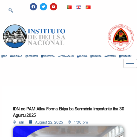
Skip
F
T
Y
a
w
o
to
c
i
u
e
t
t
content
b
t
u
o
e
b
o
r
e
k
PDF
NOTISIAS
DESPORTU
BIBLIOTECA
FORMASAUN
AGENDA
BROXURA
WEBMAIL
KONTAKTU
IDN no PAM Aileu Forma Ekipa ba Serimónia Importante iha 30
Agustu 2025
idn
August 22, 2025
1:00 pm