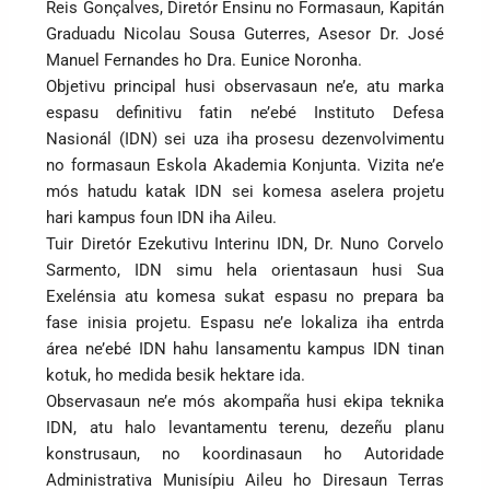
Reis Gonçalves, Diretór Ensinu no Formasaun, Kapitán
Graduadu Nicolau Sousa Guterres, Asesor Dr. José
Manuel Fernandes ho Dra. Eunice Noronha.
Objetivu principal husi observasaun ne’e, atu marka
espasu definitivu fatin ne’ebé Instituto Defesa
Nasionál (IDN) sei uza iha prosesu dezenvolvimentu
no formasaun Eskola Akademia Konjunta. Vizita ne’e
mós hatudu katak IDN sei komesa aselera projetu
hari kampus foun IDN iha Aileu.
Tuir Diretór Ezekutivu Interinu IDN, Dr. Nuno Corvelo
Sarmento, IDN simu hela orientasaun husi Sua
Exelénsia atu komesa sukat espasu no prepara ba
fase inisia projetu. Espasu ne’e lokaliza iha entrda
área ne’ebé IDN hahu lansamentu kampus IDN tinan
kotuk, ho medida besik hektare ida.
Observasaun ne’e mós akompaña husi ekipa teknika
IDN, atu halo levantamentu terenu, dezeñu planu
konstrusaun, no koordinasaun ho Autoridade
Administrativa Munisípiu Aileu ho Diresaun Terras