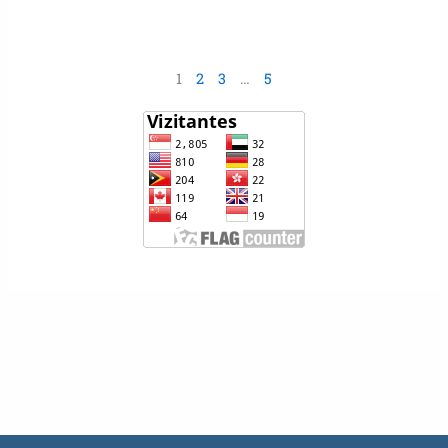
1
2
3
…
5