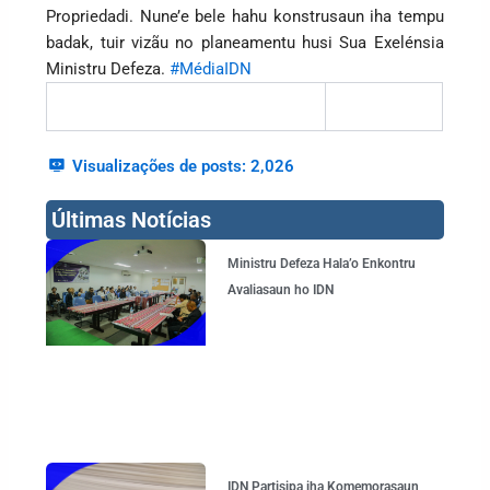
Propriedadi. Nune’e bele hahu konstrusaun iha tempu
badak, tuir vizãu no planeamentu husi Sua Exelénsia
Ministru Defeza.
#MédiaIDN
Visualizações de posts:
2,026
Últimas Notícias
Page
Page
Page
Page
Ministru Defeza Hala’o Enkontru
Avaliasaun ho IDN
IDN Partisipa iha Komemorasaun