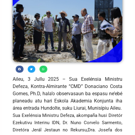
Aileu, 3 Jullu 2025 – Sua Exelénsia Ministru
Defeza, Kontra-Almirante “CMD” Donaciano Costa
Gomes, Ph.D, hala’o observasaun ba espasu ne’ebé
planeadu atu hari Eskola Akademia Konjunta iha
área entrada Hundolte, suku Liurai, Munisípiu Aileu.
Sua Exelénsia Ministru Defeza, akompaña husi Diretór
Ezekutivu Interinu IDN, Dr. Nuno Corvelo Sarmento,
Diretóra Jerál Jestaun no Rekursu,Dra. Josefa dos