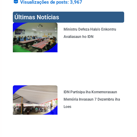
Visualizações de posts:
3,967
Últimas Notícias
Page
Page
Page
Page
Ministru Defeza Hala’o Enkontru
Avaliasaun ho IDN
IDN Partisipa iha Komemorasaun
Memória Invasaun 7 Dezembru iha
Loes