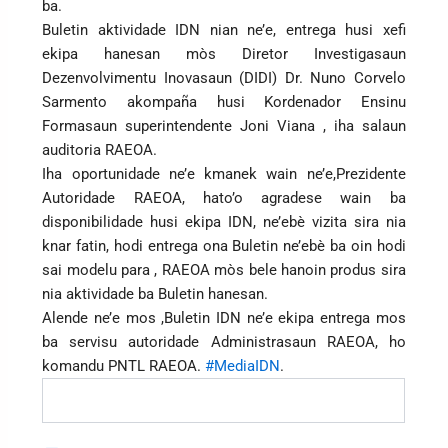
ba.
Buletin aktividade IDN nian ne’e, entrega husi xefi
ekipa hanesan mòs Diretor Investigasaun
Dezenvolvimentu Inovasaun (DIDI) Dr. Nuno Corvelo
Sarmento akompaña husi Kordenador Ensinu
Formasaun superintendente Joni Viana , iha salaun
auditoria RAEOA.
Iha oportunidade ne’e kmanek wain ne’e,Prezidente
Autoridade RAEOA, hato’o agradese wain ba
disponibilidade husi ekipa IDN, ne’ebè vizita sira nia
knar fatin, hodi entrega ona Buletin ne’ebè ba oin hodi
sai modelu para , RAEOA mòs bele hanoin produs sira
nia aktividade ba Buletin hanesan.
Alende ne’e mos ,Buletin IDN ne’e ekipa entrega mos
ba servisu autoridade Administrasaun RAEOA, ho
komandu PNTL RAEOA.
#MediaIDN
.