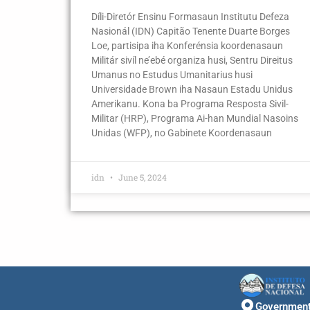
Díli-Diretór Ensinu Formasaun Institutu Defeza
Nasionál (IDN) Capitão Tenente Duarte Borges
Loe, partisipa iha Konferénsia koordenasaun
Militár sivíl ne’ebé organiza husi, Sentru Direitus
Umanus no Estudus Umanitarius husi
Universidade Brown iha Nasaun Estadu Unidus
Amerikanu. Kona ba Programa Resposta Sivil-
Militar (HRP), Programa Ai-han Mundial Nasoins
Unidas (WFP), no Gabinete Koordenasaun
idn
June 5, 2024
Government 