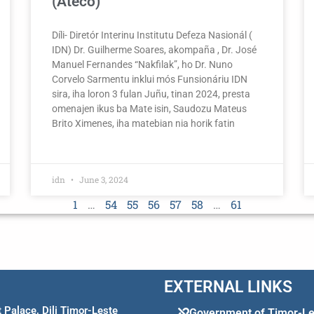
(Ateco)
Díli- Diretór Interinu Institutu Defeza Nasionál (
IDN) Dr. Guilherme Soares, akompaña , Dr. José
Manuel Fernandes “Nakfilak”, ho Dr. Nuno
Corvelo Sarmentu inklui mós Funsionáriu IDN
sira, iha loron 3 fulan Juñu, tinan 2024, presta
omenajen ikus ba Mate isin, Saudozu Mateus
Brito Ximenes, iha matebian nia horik fatin
idn
June 3, 2024
1
…
54
55
56
57
58
…
61
EXTERNAL LINKS
Palace, Dili Timor-Leste
Government of Timor-Le