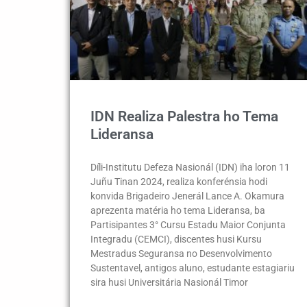
IDN Realiza Palestra ho Tema
Lideransa
Díli-Institutu Defeza Nasionál (IDN) iha loron 11
Juñu Tinan 2024, realiza konferénsia hodi
konvida Brigadeiro Jenerál Lance A. Okamura
aprezenta matéria ho tema Lideransa, ba
Partisipantes 3° Cursu Estadu Maior Conjunta
Integradu (CEMCI), discentes husi Kursu
Mestradus Seguransa no Desenvolvimento
Sustentavel, antigos aluno, estudante estagiariu
sira husi Universitária Nasionál Timor