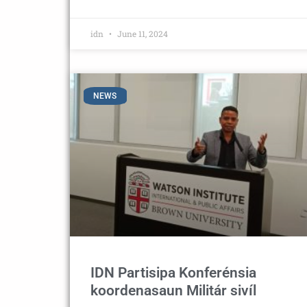
idn
June 11, 2024
NEWS
IDN Partisipa Konferénsia
koordenasaun Militár sivíl