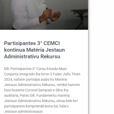
Partisipantes 3° CEMCI
kontinua Matéria Jestaun
Administrativu Rekursu
Díli- Partisipantes 3° Cursu Estadu-Maio
Conjunta Integrado iha loron 5 Fulan Juñu Tinan
2024, nafatin partisipa aulas ho Matéria
Jestaun Administrativu Rekursu , ne’ebé hanorin
husi Dosente Coronel Sampaio e Silva iha
auditária, Pateo Díli. Fundamentu matéria
Jestaun Administrativu Rekursu, oinsa bele lori
partisipantes kompriende kona bá, hala’o
Jestaun administrasaun