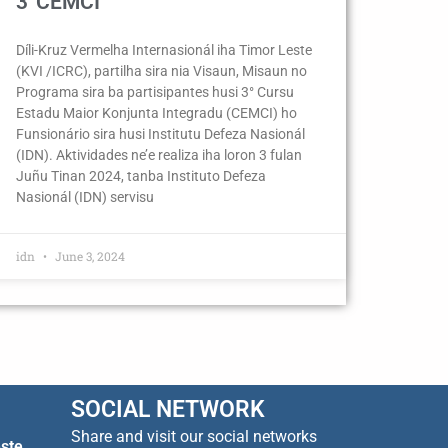
3°CEMCI
Díli-Kruz Vermelha Internasionál iha Timor Leste
(KVI /ICRC), partilha sira nia Visaun, Misaun no
Programa sira ba partisipantes husi 3° Cursu
Estadu Maior Konjunta Integradu (CEMCI) ho
Funsionário sira husi Institutu Defeza Nasionál
(IDN). Aktividades ne’e realiza iha loron 3 fulan
Juñu Tinan 2024, tanba Instituto Defeza
Nasionál (IDN) servisu
idn
June 3, 2024
SOCIAL NETWORK
Share and visit our social networks
ste