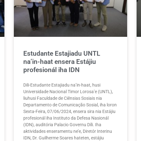
Estudante Estajiadu UNTL
na’in-haat ensera Estájiu
profesionál iha IDN
Dili-Estudante Estajiadu na’in-haat, husi
Universidade Nacional Timor Lorosa’e (UNTL),
liuhusi Faculdade de Ciênsias Sosiais nia
Departamento de Comunicação Sosial, iha loron
Sexta-Feira, 07/06/2024, ensera sira nia Estájiu
profesionál iha Instituto da Defesa Nasionál
(IDN), auditória Palacio Governu Díli. Iha
aktividades enseramentu ne’e, Diretór Interinu
IDN, Dr. Guilherme Soares hateten, estájiu