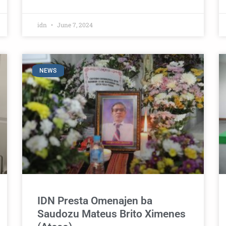
idn
June 7, 2024
NEWS
IDN Presta Omenajen ba
Saudozu Mateus Brito Ximenes