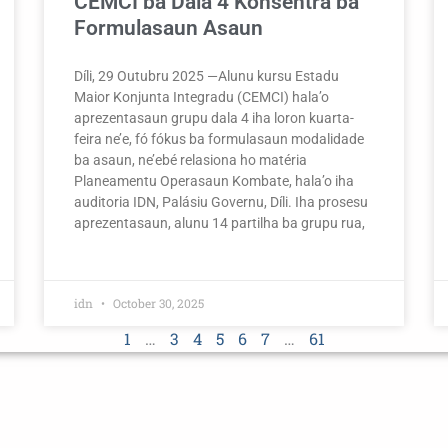
CEMCI ba Dala 4 Konsentra ba
Formulasaun Asaun
Díli, 29 Outubru 2025 —Alunu kursu Estadu
Maior Konjunta Integradu (CEMCI) hala’o
aprezentasaun grupu dala 4 iha loron kuarta-
feira ne’e, fó fókus ba formulasaun modalidade
ba asaun, ne’ebé relasiona ho matéria
Planeamentu Operasaun Kombate, hala’o iha
auditoria IDN, Palásiu Governu, Díli. Iha prosesu
aprezentasaun, alunu 14 partilha ba grupu rua,
idn
October 30, 2025
1
…
3
4
5
6
7
…
61