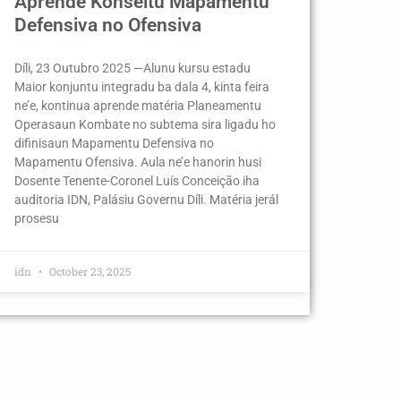
Aprende Konseitu Mapamentu
Defensiva no Ofensiva
Díli, 23 Outubro 2025 —Alunu kursu estadu
Maior konjuntu integradu ba dala 4, kinta feira
ne’e, kontinua aprende matéria Planeamentu
Operasaun Kombate no subtema sira ligadu ho
difinisaun Mapamentu Defensiva no
Mapamentu Ofensiva. Aula ne’e hanorin husi
Dosente Tenente-Coronel Luís Conceição iha
auditoria IDN, Palásiu Governu Díli. Matéria jerál
prosesu
idn
October 23, 2025