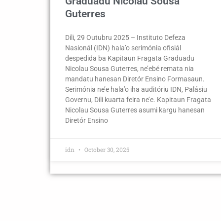
Graduadu Nicolau Sousa
Guterres
Díli, 29 Outubru 2025 – Instituto Defeza
Nasionál (IDN) hala’o serimónia ofisiál
despedida ba Kapitaun Fragata Graduadu
Nicolau Sousa Guterres, ne’ebé remata nia
mandatu hanesan Diretór Ensino Formasaun.
Serimónia ne’e hala’o iha auditóriu IDN, Palásiu
Governu, Díli kuarta feira ne’e. Kapitaun Fragata
Nicolau Sousa Guterres asumi kargu hanesan
Diretór Ensino
idn
October 30, 2025