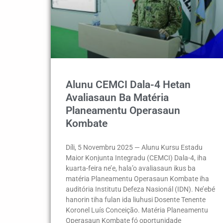
Alunu CEMCI Dala-4 Hetan
Avaliasaun Ba Matéria
Planeamentu Operasaun
Kombate
Díli, 5 Novembru 2025 — Alunu Kursu Estadu
Maior Konjunta Integradu (CEMCI) Dala-4, iha
kuarta-feira ne’e, hala’o avaliasaun ikus ba
matéria Planeamentu Operasaun Kombate iha
auditória Institutu Defeza Nasionál (IDN). Ne’ebé
hanorin tiha fulan ida liuhusi Dosente Tenente
Koronel Luís Conceição. Matéria Planeamentu
Operasaun Kombate fó oportunidade