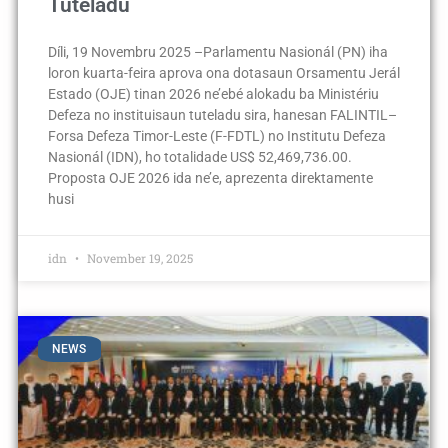
Tuteladu
Díli, 19 Novembru 2025 –Parlamentu Nasionál (PN) iha
loron kuarta-feira aprova ona dotasaun Orsamentu Jerál
Estado (OJE) tinan 2026 ne’ebé alokadu ba Ministériu
Defeza no instituisaun tuteladu sira, hanesan FALINTIL–
Forsa Defeza Timor-Leste (F-FDTL) no Institutu Defeza
Nasionál (IDN), ho totalidade US$ 52,469,736.00.
Proposta OJE 2026 ida ne’e, aprezenta direktamente
husi
idn
November 19, 2025
NEWS