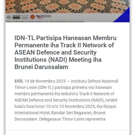
IDN-TL Partisipa Haneasan Membru
Permanente iha Track II Network of
ASEAN Defence and Security
Institutions (NADI) Meeting iha
Brunei Darussalam
𝗗𝗶́𝗹𝗶, 14 de Novembru 2025 — Institutu Defeza Nasionál
Timor-Leste (IDN-TL) partisipa primeira vez hanesan
membro permanente iha enkontru Track II Network of
ASEAN Defence and Security Institutions (NADI), ne’ebé
hala’o husi loron 10 to’o 13 Novembru 2025, iha Rizqun
International Hotel, Bandar Seri Begawan, Brunei
Darussalam. Delegasaun Timor-Leste representa