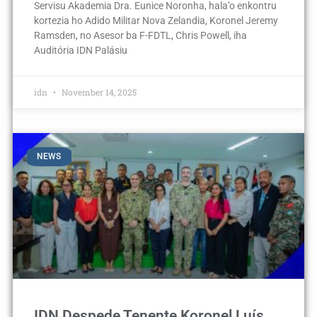
Servisu Akademia Dra. Eunice Noronha, hala’o enkontru
kortezia ho Adido Militar Nova Zelandia, Koronel Jeremy
Ramsden, no Asesor ba F-FDTL, Chris Powell, iha
Auditória IDN Palásiu
idn
November 14, 2025
NEWS
IDN Despede Tenente Koronel Luís