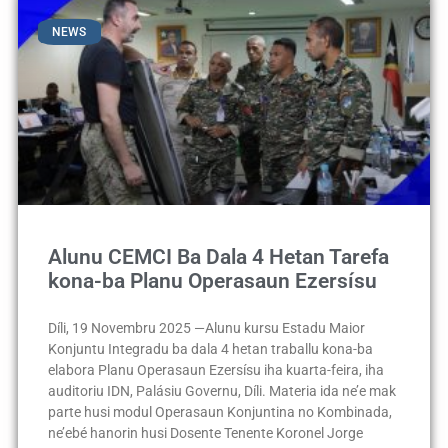
NEWS
Alunu CEMCI Ba Dala 4 Hetan Tarefa
kona-ba Planu Operasaun Ezersísu
Díli, 19 Novembru 2025 —Alunu kursu Estadu Maior
Konjuntu Integradu ba dala 4 hetan traballu kona-ba
elabora Planu Operasaun Ezersísu iha kuarta-feira, iha
auditoriu IDN, Palásiu Governu, Díli. Materia ida ne’e mak
parte husi modul Operasaun Konjuntina no Kombinada,
ne’ebé hanorin husi Dosente Tenente Koronel Jorge