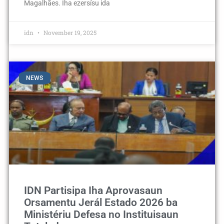
Magalhães. Iha ezersísu ida
idn
November 19, 2025
NEWS
IDN Partisipa Iha Aprovasaun
Orsamentu Jerál Estado 2026 ba
Ministériu Defesa no Instituisaun