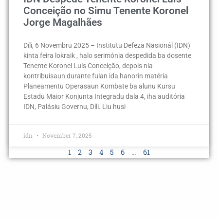
Conceição no Simu Tenente Koronel
Jorge Magalhães
Díli, 6 Novembru 2025 – Institutu Defeza Nasionál (IDN)
kinta feira lokraik , halo serimónia despedida ba dosente
Tenente Koronel Luís Conceição, depois nia
kontribuisaun durante fulan ida hanorin matéria
Planeamentu Operasaun Kombate ba alunu Kursu
Estadu Maior Konjunta Integradu dala 4, iha auditória
IDN, Palásiu Governu, Díli. Liu husi
idn
November 7, 2025
1
2
3
4
5
6
…
61