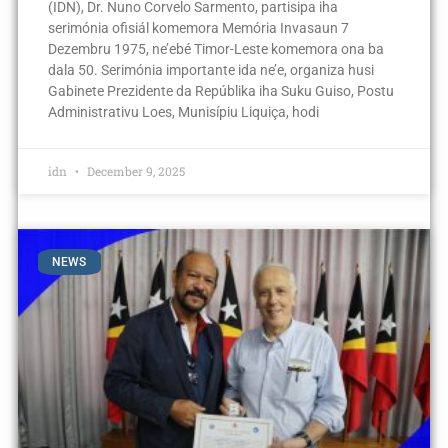
(IDN), Dr. Nuno Corvelo Sarmento, partisipa iha
serimónia ofisiál komemora Memória Invasaun 7
Dezembru 1975, ne’ebé Timor-Leste komemora ona ba
dala 50. Serimónia importante ida ne’e, organiza husi
Gabinete Prezidente da Repúblika iha Suku Guiso, Postu
Administrativu Loes, Munisípiu Liquiça, hodi
idn
December 9, 2025
NEWS