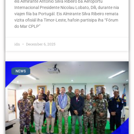
eis Almirante António Silva Ribeiro ba Aeroportu
Internacional Presidente Nicolau Lobato, Díli, durante nia
viajen fila ba Portugál. Eis Almirante Silva Ribeiro remata
vizita ofisiál iha Timor-Leste, hafoin partisipa iha “Fórum
do Mar CPLP”
idn
December 6, 2025
NEWS