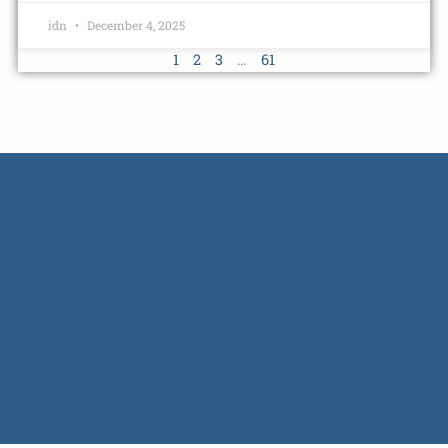
idn
December 4, 2025
1
2
3
…
61