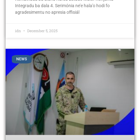
Integradu ba dala 4. Serimónia ne’e hala’o hodi fo
agradesimentu no apresia offisiál
idn
December 5, 2025
NEWS