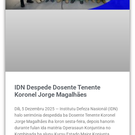
IDN Despede Dosente Tenente
Koronel Jorge Magalhães
Díli, 5 Dezembru 2025 — Institutu Defeza Nasionál (IDN)
halo serimónia despedida ba Dosente Tenente Koronel
Jorge Magalhães iha loron sesta-feira, depois hanorin
durante fulan ida matéria Operasaun Konjuntina no
Kombinada ba alunu Kursu Estado Maior Konjunta