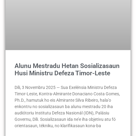
Alunu Mestradu Hetan Sosializasaun
Husi Ministru Defeza Timor-Leste
Díli, 3 Novembru 2025 — Sua Exelénsia Ministru Defeza
Timor-Leste, Kontra-Almirante Donaciano Costa Gomes,
Ph.D., hamutuk ho eis Almirante Silva Ribeiro, hala’o
enkontru no sosializasaun ba alunu mestradu 20 iha
audiótoriu Institutu Defeza Nasionál (IDN), Palásiu
Governu, Díli. Sosializasaun ida ne’e iha objetivu atu fó
orientasaun, tékniku, no klarifikasaun kona-ba