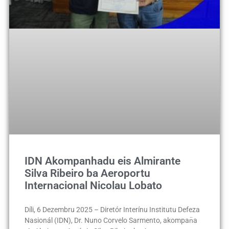
IDN Akompanhadu eis Almirante
Silva Ribeiro ba Aeroportu
Internacional Nicolau Lobato
Díli, 6 Dezembru 2025 – Diretór Interínu Institutu Defeza
Nasionál (IDN), Dr. Nuno Corvelo Sarmento, akompan̈a