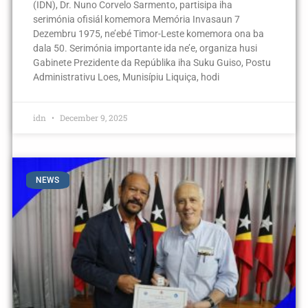
(IDN), Dr. Nuno Corvelo Sarmento, partisipa iha
serimónia ofisiál komemora Memória Invasaun 7
Dezembru 1975, ne’ebé Timor-Leste komemora ona ba
dala 50. Serimónia importante ida ne’e, organiza husi
Gabinete Prezidente da Repúblika iha Suku Guiso, Postu
Administrativu Loes, Munisípiu Liquiça, hodi
idn
December 9, 2025
NEWS