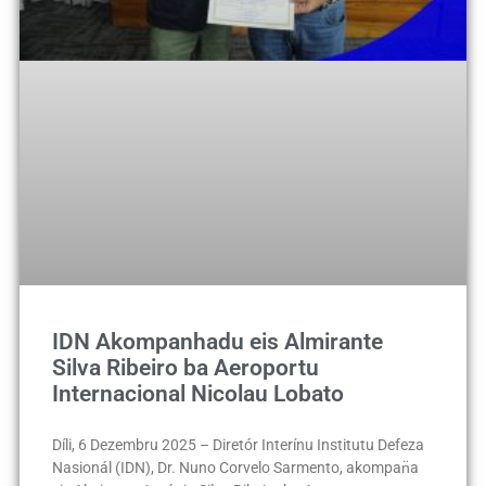
IDN Akompanhadu eis Almirante
Silva Ribeiro ba Aeroportu
Internacional Nicolau Lobato
Díli, 6 Dezembru 2025 – Diretór Interínu Institutu Defeza
Nasionál (IDN), Dr. Nuno Corvelo Sarmento, akompan̈a