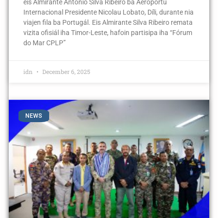
eis Almirante António Silva Ribeiro ba Aeroportu
Internacional Presidente Nicolau Lobato, Díli, durante nia
viajen fila ba Portugál. Eis Almirante Silva Ribeiro remata
vizita ofisiál iha Timor-Leste, hafoin partisipa iha “Fórum
do Mar CPLP”
idn
December 6, 2025
NEWS