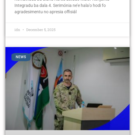
Integradu ba dala 4. Serimónia ne’e hala’o hodi fo
agradesimentu no apresia offisiál
idn
December 5, 2025
NEWS