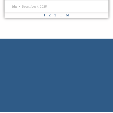
idn
December 4, 2025
1
2
3
…
61