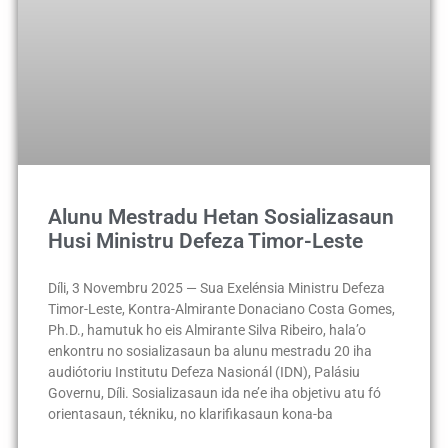
Alunu Mestradu Hetan Sosializasaun
Husi Ministru Defeza Timor-Leste
Díli, 3 Novembru 2025 — Sua Exelénsia Ministru Defeza
Timor-Leste, Kontra-Almirante Donaciano Costa Gomes,
Ph.D., hamutuk ho eis Almirante Silva Ribeiro, hala’o
enkontru no sosializasaun ba alunu mestradu 20 iha
audiótoriu Institutu Defeza Nasionál (IDN), Palásiu
Governu, Díli. Sosializasaun ida ne’e iha objetivu atu fó
orientasaun, tékniku, no klarifikasaun kona-ba