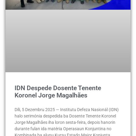
IDN Despede Dosente Tenente
Koronel Jorge Magalhães
Díli, 5 Dezembru 2025 — Institutu Defeza Nasionál (IDN)
halo serimónia despedida ba Dosente Tenente Koronel
Jorge Magalhães iha loron sesta-feira, depois hanorin
durante fulan ida matéria Operasaun Konjuntina no
Kombinada ba alunu Kursu Estado Maior Konjunta