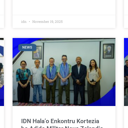
idn
November 19, 2025
NEWS
IDN Hala’o Enkontru Kortezia