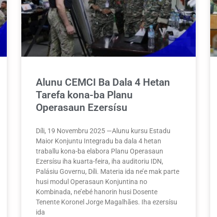
Alunu CEMCI Ba Dala 4 Hetan
Tarefa kona-ba Planu
Operasaun Ezersísu
Díli, 19 Novembru 2025 —Alunu kursu Estadu
Maior Konjuntu Integradu ba dala 4 hetan
traballu kona-ba elabora Planu Operasaun
Ezersísu iha kuarta-feira, iha auditoriu IDN,
Palásiu Governu, Díli. Materia ida ne’e mak parte
husi modul Operasaun Konjuntina no
Kombinada, ne’ebé hanorin husi Dosente
Tenente Koronel Jorge Magalhães. Iha ezersísu
ida