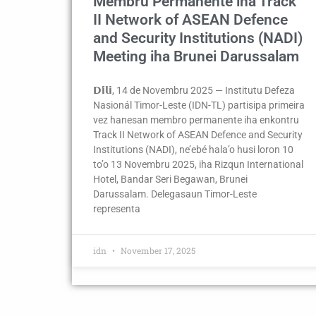
Membru Permanente iha Track
II Network of ASEAN Defence
and Security Institutions (NADI)
Meeting iha Brunei Darussalam
𝗗𝗶́𝗹𝗶, 14 de Novembru 2025 — Institutu Defeza
Nasionál Timor-Leste (IDN-TL) partisipa primeira
vez hanesan membro permanente iha enkontru
Track II Network of ASEAN Defence and Security
Institutions (NADI), ne’ebé hala’o husi loron 10
to’o 13 Novembru 2025, iha Rizqun International
Hotel, Bandar Seri Begawan, Brunei
Darussalam. Delegasaun Timor-Leste
representa
idn
November 17, 2025