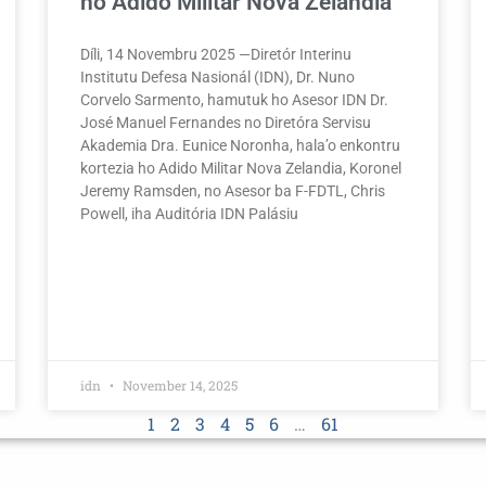
ho Adido Militar Nova Zelandia
Díli, 14 Novembru 2025 —Diretór Interinu
Institutu Defesa Nasionál (IDN), Dr. Nuno
Corvelo Sarmento, hamutuk ho Asesor IDN Dr.
José Manuel Fernandes no Diretóra Servisu
Akademia Dra. Eunice Noronha, hala’o enkontru
kortezia ho Adido Militar Nova Zelandia, Koronel
Jeremy Ramsden, no Asesor ba F-FDTL, Chris
Powell, iha Auditória IDN Palásiu
idn
November 14, 2025
1
2
3
4
5
6
…
61