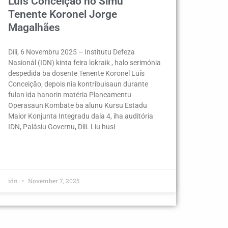
Luís Conceição no Simu
Tenente Koronel Jorge
Magalhães
Díli, 6 Novembru 2025 – Institutu Defeza
Nasionál (IDN) kinta feira lokraik , halo serimónia
despedida ba dosente Tenente Koronel Luís
Conceição, depois nia kontribuisaun durante
fulan ida hanorin matéria Planeamentu
Operasaun Kombate ba alunu Kursu Estadu
Maior Konjunta Integradu dala 4, iha auditória
IDN, Palásiu Governu, Díli. Liu husi
idn
November 7, 2025