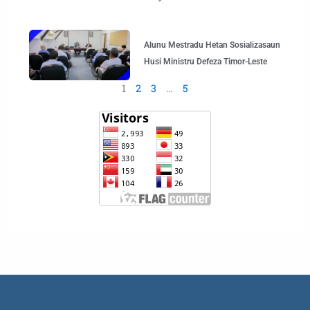
Alunu Mestradu Hetan Sosializasaun
Husi Ministru Defeza Timor-Leste
1
2
3
…
5