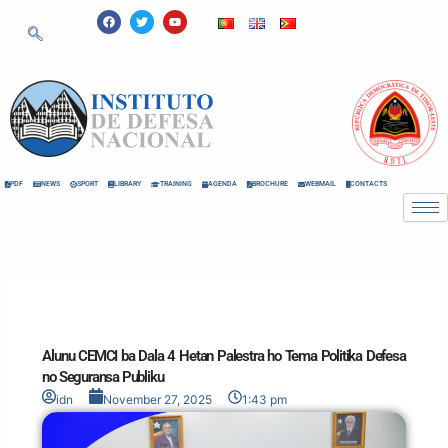
Skip
F
T
Y
a
w
o
to
c
i
u
e
t
t
content
b
t
u
o
e
b
o
r
e
k
PDF
NEWS
SPORT
LIBRARY
TRAINING
AGENDA
BROCHURE
WEBMAIL
CONTACTS
Alunu CEMCI ba Dala 4 Hetan Palestra ho Tema Politika Defesa
no Seguransa Publiku
idn
November 27, 2025
1:43 pm