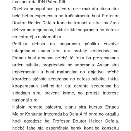
iha auditoria IDN Pateo Díli.
Objetivu prinspal husi palestra ne’e mak atu alunu sira
bele hetan esperiensia no kuñesimentu husi Profesor
Doutor Helder Cafala kona-ba konseitu sira iha área
defeza no seguransa, inklui siklu seguransa no defeza
no estratéjia diplomátika.
Polítika defeza no seguransa públiku envolve
integrasaun asaun sira atu proteje sosiedade no
Estadu husi ameasa ne’ebé fó foka ba prezervasaun
orden públiku, propriedade no soberania. Asaun sira
implementa liu husi matadalan no objetivu ne’ebé
koordena ajénsia seguransa no defeza públika, inklui
kooperasaun sivíl-militar, atu garante seguransa ba
sidadaun sira, prevene krime, no proteje interese
nasionál sira.
Hafoin remata palestra, alunu sira kursus Estadu
Maior Konjunta Integradu ba Dala 4 fó onra no orgullu
hodi agradese ba Profesor Doutor Helder Cafala,
ne’ebé fahe nia esperiénsia barak kona-ba konseitu