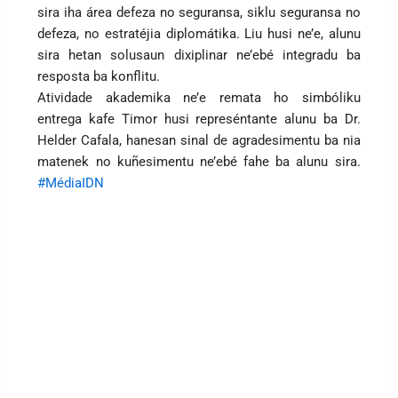
sira iha área defeza no seguransa, siklu seguransa no
defeza, no estratéjia diplomátika. Liu husi ne’e, alunu
sira hetan solusaun dixiplinar ne’ebé integradu ba
resposta ba konflitu.
Atividade akademika ne’e remata ho simbóliku
entrega kafe Timor husi represéntante alunu ba Dr.
Helder Cafala, hanesan sinal de agradesimentu ba nia
matenek no kuñesimentu ne’ebé fahe ba alunu sira.
#MédiaIDN