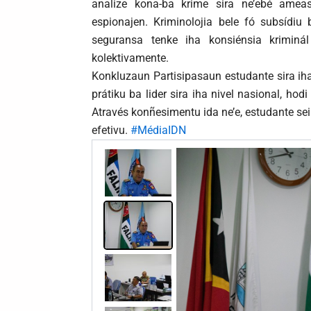
analize kona-ba krime sira ne’ebé amea
espionajen. Kriminolojia bele fó subsídiu 
seguransa tenke iha konsiénsia kriminá
kolektivamente.
Konkluzaun Partisipasaun estudante sira iha
prátiku ba lider sira iha nivel nasional, ho
Através konñesimentu ida ne’e, estudante sei
efetivu.
#MédiaIDN