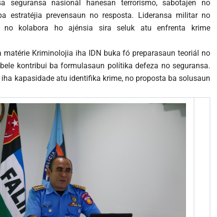
sa seguransa nasionál hanesan terrorismo, sabotajen no
ba estratéjia prevensaun no resposta. Lideransa militar no
l no kolabora ho ajénsia sira seluk atu enfrenta krime
 matérie Kriminolojia iha IDN buka fó preparasaun teoriál no
di bele kontribui ba formulasaun polítika defeza no seguransa.
 iha kapasidade atu identifika krime, no proposta ba solusaun