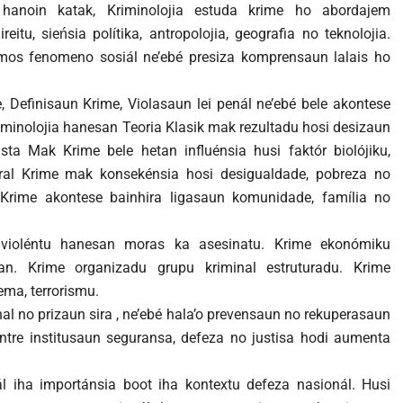
 hanoin katak, Kriminolojia estuda krime ho abordajem
direitu, sieńsia polítika, antropolojia, geografia no teknolojia.
é mos fenomeno sosiál ne’ebé presiza komprensaun lalais ho
e, Definisaun Krime, Violasaun lei penál ne’ebé bele akontese
riminolojia hanesan Teoria Klasik mak rezultadu hosi desizaun
ivista Mak Krime bele hetan influénsia husi faktór biolójiku,
utural Krime mak konsekénsia hosi desigualdade, pobreza no
, Krime akontese bainhira ligasaun komunidade, família no
 violéntu hanesan moras ka asesinatu. Krime ekonómiku
n. Krime organizadu grupu kriminal estruturadu. Krime
ema, terrorismu.
unal no prizaun sira , ne’ebé hala’o prevensaun no rekuperasaun
ntre institusaun seguransa, defeza no justisa hodi aumenta
l iha importánsia boot iha kontextu defeza nasionál. Husi