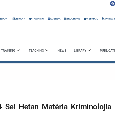
F
a
c
e
b
o
o
SPORT
LIBRARY
TRAINING
AGENDA
BROCHURE
WEBMAIL
CONTAC
k
TRAINING
TEACHING
NEWS
LIBRARY
PUBLICAT
 Sei Hetan Matéria Kriminolojia