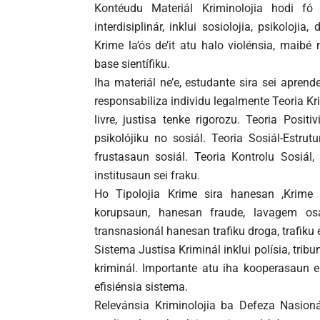
Kontéudu Materiál Kriminolojia hodi fó
interdisiplinár, inklui sosiolojia, psikolojia, 
Krime la’ós de’it atu halo violénsia, maib
base sientífiku.
Iha materiál ne’e, estudante sira sei aprend
responsabiliza individu legalmente Teoria K
livre, justisa tenke rigorozu. Teoria Posit
psikolójiku no sosiál. Teoria Sosiál-Estr
frustasaun sosiál. Teoria Kontrolu Sosiál
institusaun sei fraku.
Ho Tipolojia Krime sira hanesan ,Krime
korupsaun, hanesan fraude, lavagem osa
transnasionál hanesan trafiku droga, trafiku 
Sistema Justisa Kriminál inklui polísia, trib
kriminál. Importante atu iha kooperasaun e
efisiénsia sistema.
Relevánsia Kriminolojia ba Defeza Nasioná