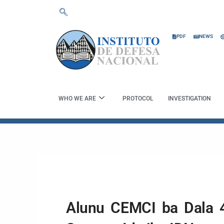
Skip
to
content
PDF
NEWS
WHO WE ARE
PROTOCOL
INVESTIGATION
Alunu CEMCI ba Dala 4