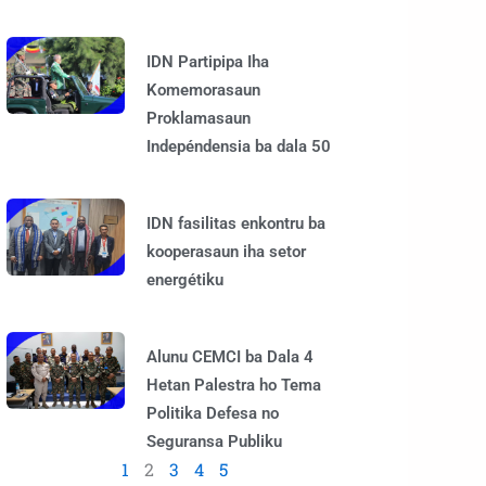
IDN Partipipa Iha
Komemorasaun
Proklamasaun
Indepéndensia ba dala 50
IDN fasilitas enkontru ba
kooperasaun iha setor
energétiku
Alunu CEMCI ba Dala 4
Hetan Palestra ho Tema
Politika Defesa no
Seguransa Publiku
1
2
3
4
5