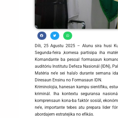
Díli, 25 Agustu 2025 – Alunu sira husi K
Segunda-feira ,komesa partisipa iha matér
Komandante ba pesoal formasaun komandu
auditóriu Institutu Defeza Nasionál (IDN), Pal
Matéria ne’e sei hala’o durante semana ida,
Diresaun Ensinu no Formasaun IDN.
Kriminolojia, hanesan kampu sientífiku, estud
kriminál. Iha kontextu seguransa nasioná
komprensaun kona-ba faktór sosiál, ekonómik
ne’e, importante tebes atu prepara lider 
abordajem estratejika no efikás.