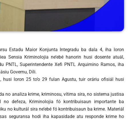
ursu Estadu Maior Konjunta Integradu ba dala 4, iha loron
iea Sensia Kriminolojia ne’ebé hanorin husi dosente atuál,
 PNTL, Superintendente Xefi PNTL Arquimino Ramos, iha
ásiu Governu, Díli.
 husi loron 25 to’o 29 fulan Agustu, tuir oráriu ofisiál husi
a no analiza krime, kriminosu, vítima sira, no sistema justisa
l no defeza, Kriminolojia fó kontribuisaun importante ba
u no kulturál sira ne’ebé fó kontribuisaun ba krime. Materiál
fórsas seguransa hodi iha kapasidade atu responde krime ho