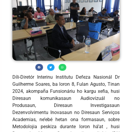
Díli-Diretór Interinu Institutu Defeza Nasionál Dr
Guilherme Soares, ba loron 8, Fulan Agusto, Tinan
2024, akompaña Funsionáriu ho kargu xefia, husi
Diresaun komunikasaun Audiovizuál no
Produsaun, Diresaun Investigasaun
Dezenvolvimentu Inovasaun no Diresaun Serviços
Academias, ne’ebé hetan ona formasaun, sobre
Metodolojia peskiza durante loron há’at , husi