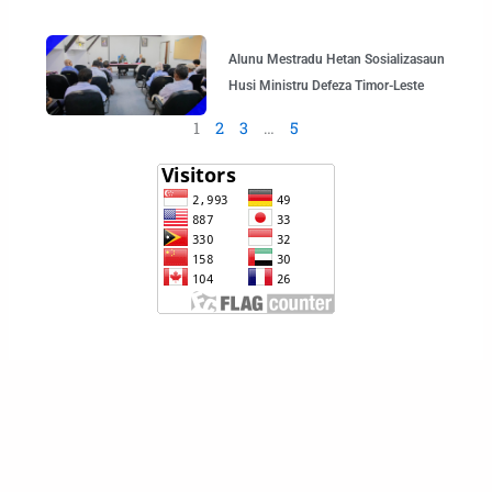
Alunu Mestradu Hetan Sosializasaun
Husi Ministru Defeza Timor-Leste
1
2
3
…
5