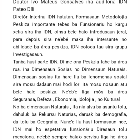
Doutor Ivo Mateus Gonsalves iha auditória IDN
Pateo Díli.
Diretór Interinu IDN hatutan, Formasaun Metodolojia
Peskiza importante tebes ba Funsionariu ho kargu
xefia sira iha IDN, oinsa bele halo introdusaun jeral,
para depois sira ne’ebé maka iha intersante no
abilidade ba área peskiza, IDN coloca tau sira grupu
Investigasaun.
Tanba husi parte IDN, Difine ona Peskzia fahe ba área
rua, iha Dimensaun Sosias no Dimensaun Naturais.
Dimensaun sosias ita hare liu ba fenomenas sosial
sira mosu dadaun mai hodi lori ita mosu nosaun atu
bele halo peskiza. Ne’eb’e liga mós ba área
Seguransa, Defeza , Ekonomia, Idolojia , no Kultural
No ba dimensaun Naturais , ita nia alvu ba asuntu tolu,
dahuluk ba Rekursu Naturias, daruak ba demografia,
da tolu ba Geografia. Nune’e liu husi formasaun nee,
IDN mai ho espetativa funsionáriu Diresaun tolu
menciona, ne’ebé sempre hala’o servisu liga ho área