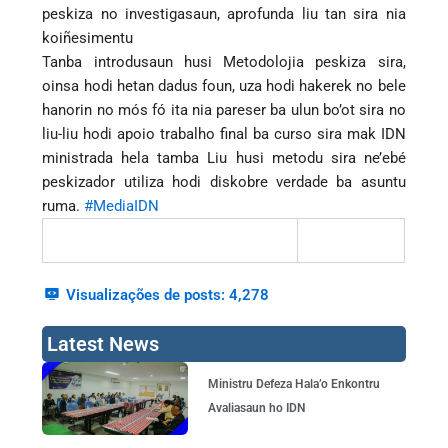
peskiza no investigasaun, aprofunda liu tan sira nia
koiñesimentu
Tanba introdusaun husi Metodolojia peskiza sira,
oinsa hodi hetan dadus foun, uza hodi hakerek no bele
hanorin no mós fó ita nia pareser ba ulun bo’ot sira no
liu-liu hodi apoio trabalho final ba curso sira mak IDN
ministrada hela tamba Liu husi metodu sira ne’ebé
peskizador utiliza hodi diskobre verdade ba asuntu
ruma.
#MediaIDN
Visualizações de posts:
4,278
Latest News
Page
Page
Page
Page
Ministru Defeza Hala’o Enkontru
Avaliasaun ho IDN