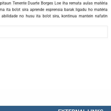
pitaun Tenente Duarte Borges Loe iha remata aulas matéria
lima ita bo’ot sira aprende esprensia barak ligadu ho matéria
a abilidade no husu ita bo’ot sira, kontinua mantein nafatin