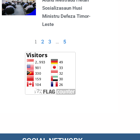
Alunu Mestradu Hetan
Sosializasaun Husi
Ministru Defeza Timor-
Leste
1
2
3
…
5