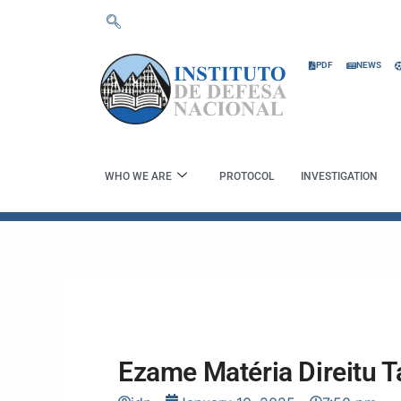
Skip
to
content
PDF
NEWS
WHO WE ARE
PROTOCOL
INVESTIGATION
Ezame Matéria Direitu T