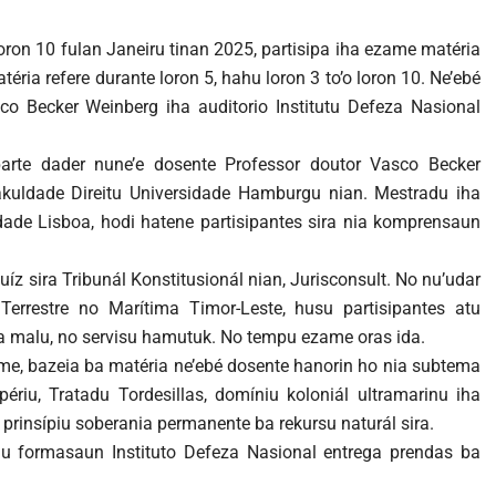
loron 10 fulan Janeiru tinan 2025, partisipa iha ezame matéria
atéria refere durante loron 5, hahu loron 3 to’o loron 10. Ne’ebé
co Becker Weinberg iha auditorio Institutu Defeza Nasional
arte dader nune’e dosente Professor doutor Vasco Becker
Fakuldade Direitu Universidade Hamburgu nian. Mestradu iha
idade Lisboa, hodi hatene partisipantes sira nia komprensaun
íz sira Tribunál Konstitusionál nian, Jurisconsult. No nu’udar
 Terrestre no Marítima Timor-Leste, husu partisipantes atu
a malu, no servisu hamutuk. No tempu ezame oras ida.
me, bazeia ba matéria ne’ebé dosente hanorin ho nia subtema
périu, Tratadu Tordesillas, domíniu koloniál ultramarinu iha
o prinsípiu soberania permanente ba rekursu naturál sira.
nu formasaun Instituto Defeza Nasional entrega prendas ba