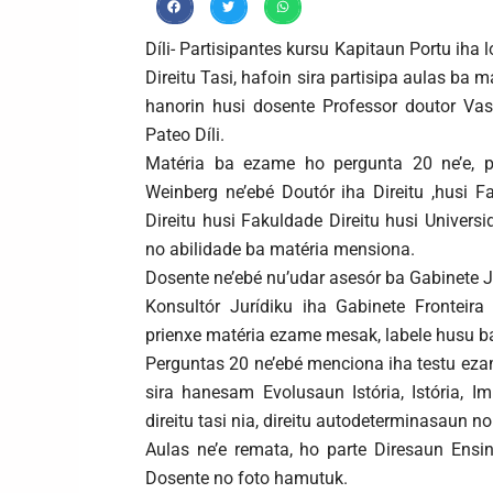
Díli- Partisipantes kursu Kapitaun Portu iha 
Direitu Tasi, hafoin sira partisipa aulas ba m
hanorin husi dosente Professor doutor Vas
Pateo Díli.
Matéria ba ezame ho pergunta 20 ne’e, p
Weinberg ne’ebé Doutór iha Direitu ,husi 
Direitu husi Fakuldade Direitu husi Univers
no abilidade ba matéria mensiona.
Dosente ne’ebé nu’udar asesór ba Gabinete Ju
Konsultór Jurídiku iha Gabinete Fronteira
prienxe matéria ezame mesak, labele husu b
Perguntas 20 ne’ebé menciona iha testu eza
sira hanesam Evolusaun Istória, Istória, Im
direitu tasi nia, direitu autodeterminasaun n
Aulas ne’e remata, ho parte Diresaun Ensi
Dosente no foto hamutuk.