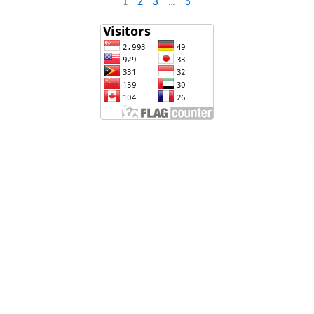
1
2
3
…
5