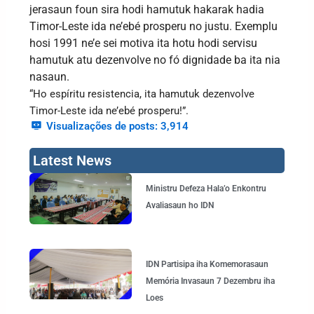
jerasaun foun sira hodi hamutuk hakarak hadia
Timor-Leste ida ne’ebé prosperu no justu. Exemplu
hosi 1991 ne’e sei motiva ita hotu hodi servisu
hamutuk atu dezenvolve no fó dignidade ba ita nia
nasaun.
“Ho espíritu resistencia, ita hamutuk dezenvolve
Timor-Leste ida ne’ebé prosperu!”.
Visualizações de posts:
3,914
Latest News
Page
Page
Page
Page
Ministru Defeza Hala’o Enkontru
Avaliasaun ho IDN
IDN Partisipa iha Komemorasaun
Memória Invasaun 7 Dezembru iha
Loes