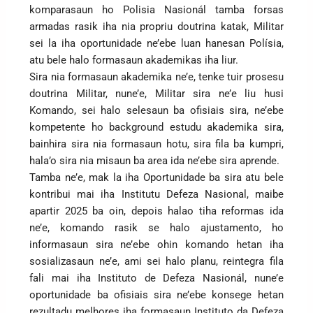
komparasaun ho Polisia Nasionál tamba forsas
armadas rasik iha nia propriu doutrina katak, Militar
sei la iha oportunidade ne’ebe luan hanesan Polísia,
atu bele halo formasaun akademikas iha liur.
Sira nia formasaun akademika ne’e, tenke tuir prosesu
doutrina Militar, nune’e, Militar sira ne’e liu husi
Komando, sei halo selesaun ba ofisiais sira, ne’ebe
kompetente ho background estudu akademika sira,
bainhira sira nia formasaun hotu, sira fila ba kumpri,
hala’o sira nia misaun ba area ida ne’ebe sira aprende.
Tamba ne’e, mak la iha Oportunidade ba sira atu bele
kontribui mai iha Institutu Defeza Nasional, maibe
apartir 2025 ba oin, depois halao tiha reformas ida
ne’e, komando rasik se halo ajustamento, ho
informasaun sira ne’ebe ohin komando hetan iha
sosializasaun ne’e, ami sei halo planu, reintegra fila
fali mai iha Instituto de Defeza Nasionál, nune’e
oportunidade ba ofisiais sira ne’ebe konsege hetan
rezultadu melhores iha formasaun Instituto da Defeza