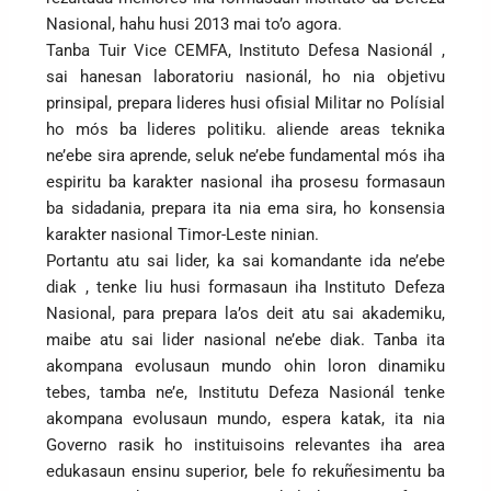
Nasional, hahu husi 2013 mai to’o agora.
Tanba Tuir Vice CEMFA, Instituto Defesa Nasionál ,
sai hanesan laboratoriu nasionál, ho nia objetivu
prinsipal, prepara lideres husi ofisial Militar no Polísial
ho mós ba lideres politiku. aliende areas teknika
ne’ebe sira aprende, seluk ne’ebe fundamental mós iha
espiritu ba karakter nasional iha prosesu formasaun
ba sidadania, prepara ita nia ema sira, ho konsensia
karakter nasional Timor-Leste ninian.
Portantu atu sai lider, ka sai komandante ida ne’ebe
diak , tenke liu husi formasaun iha Instituto Defeza
Nasional, para prepara la’os deit atu sai akademiku,
maibe atu sai lider nasional ne’ebe diak. Tanba ita
akompana evolusaun mundo ohin loron dinamiku
tebes, tamba ne’e, Institutu Defeza Nasionál tenke
akompana evolusaun mundo, espera katak, ita nia
Governo rasik ho instituisoins relevantes iha area
edukasaun ensinu superior, bele fo rekuñesimentu ba