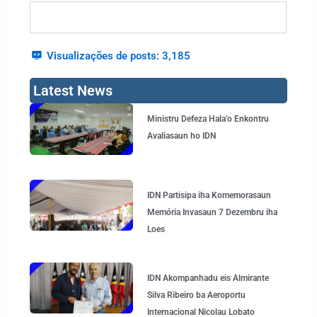
Visualizações de posts:
3,185
Latest News
Page
Page
Page
Page
Ministru Defeza Hala’o Enkontru
Avaliasaun ho IDN
IDN Partisipa iha Komemorasaun
Memória Invasaun 7 Dezembru iha
Loes
IDN Akompanhadu eis Almirante
Silva Ribeiro ba Aeroportu
Internacional Nicolau Lobato