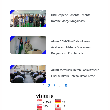
IDN Despede Dosente Tenente
Koronel Jorge Magalhães
Alunu CEMCI ba Dala 4 Hetan
Avaliasaun Matéria Operasaun
Konjunta no Kombinada
Alunu Mestradu Hetan Sosializasaun
Husi Ministru Defeza Timor-Leste
1
2
3
…
5