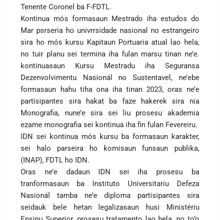
Tenente Coronel ba F-FDTL.
Kontinua mós formasaun Mestrado iha estudos do
Mar psrseria ho univrrsidade nasional no estrangeiro
sira ho mós kursu Kapitaun Portuaria atual lao hela,
no tuir planu sei termina iha fulan marsu tinan ne’e.
kontinuasaun Kursu Mestradu iha Seguransa
Dezenvolvimentu Nasionál no Sustentavel, ne’ebe
formasaun hahu tiha ona iha tinan 2023, oras ne’e
partisipantes sira hakat ba faze hakerek sira nia
Monografia, nune’e sira sei liu prosesu akademia
ezame monografia sei kontinua iha fin fulan Fevereiru.
IDN sei kontinua mós kursu ba formasaun karakter,
sei halo parseira ho komisaun funsaun publika,
(INAP), FDTL ho IDN.
Oras ne’e dadaun IDN sei iha prosesu ba
tranformasaun ba Instituto Universitariu Defeza
Nasionál tamba ne’e diploma partisipantes sira
seidauk bele hetan legalizasaun husi Ministériu
Ensinu Superior, prosesu tratamento lao hela, no to’o