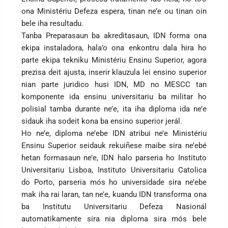
ona Ministériu Defeza espera, tinan ne’e ou tinan oin
bele iha resultadu.
Tanba Preparasaun ba akreditasaun, IDN forma ona
ekipa instaladora, hala’o ona enkontru dala hira ho
parte ekipa tekniku Ministériu Ensinu Superior, agora
prezisa deit ajusta, inserir klauzula lei ensino superior
nian parte juridico husi IDN, MD no MESCC tan
komponente ida ensinu universitariu ba militar ho
polisial tamba durante ne’e, ita iha diploma ida ne’e
sidauk iha sodeit kona ba ensino superior jerál.
Ho ne’e, diploma ne’ebe IDN atribui ne’e Ministériu
Ensinu Superior seidauk rekuiñese maibe sira ne’ebé
hetan formasaun ne’e, IDN halo parseria ho Instituto
Universitariu Lisboa, Instituto Universitariu Catolica
do Porto, parseria mós ho universidade sira ne’ebe
mak iha rai laran, tan ne’e, kuandu IDN transforma ona
ba Institutu Universitariu Defeza Nasionál
automatikamente sira nia diploma sira mós bele