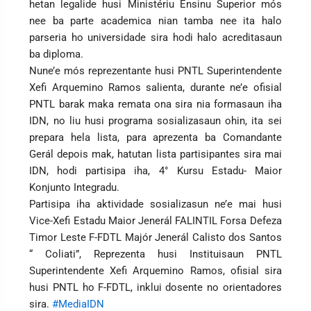
hetan legalide husi Ministériu Ensinu Superior mós
nee ba parte academica nian tamba nee ita halo
parseria ho universidade sira hodi halo acreditasaun
ba diploma.
Nune’e mós reprezentante husi PNTL Superintendente
Xefi Arquemino Ramos salienta, durante ne’e ofisial
PNTL barak maka remata ona sira nia formasaun iha
IDN, no liu husi programa sosializasaun ohin, ita sei
prepara hela lista, para aprezenta ba Comandante
Gerál depois mak, hatutan lista partisipantes sira mai
IDN, hodi partisipa iha, 4° Kursu Estadu- Maior
Konjunto Integradu.
Partisipa iha aktividade sosializasun ne’e mai husi
Vice-Xefi Estadu Maior Jenerál FALINTIL Forsa Defeza
Timor Leste F-FDTL Majór Jenerál Calisto dos Santos
“ Coliati”, Reprezenta husi Instituisaun PNTL
Superintendente Xefi Arquemino Ramos, ofisial sira
husi PNTL ho F-FDTL, inklui dosente no orientadores
sira.
#MediaIDN