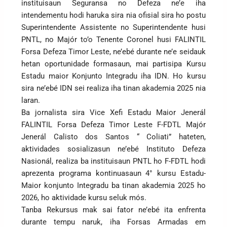
instituisaun Seguransa no Defeza ne’e iha
intendementu hodi haruka sira nia ofisial sira ho postu
Superintendente Assistente no Superintendente husi
PNTL, no Majór to’o Tenente Coronel husi FALINTIL
Forsa Defeza Timor Leste, ne’ebé durante ne’e seidauk
hetan oportunidade formasaun, mai partisipa Kursu
Estadu maior Konjunto Integradu iha IDN. Ho kursu
sira ne’ebé IDN sei realiza iha tinan akademia 2025 nia
laran.
Ba jornalista sira Vice Xefi Estadu Maior Jenerál
FALINTIL Forsa Defeza Timor Leste F-FDTL Majór
Jenerál Calisto dos Santos “ Coliati” hateten,
aktividades sosializasun ne’ebé Instituto Defeza
Nasionál, realiza ba instituisaun PNTL ho F-FDTL hodi
aprezenta programa kontinuasaun 4° kursu Estadu-
Maior konjunto Integradu ba tinan akademia 2025 ho
2026, ho aktividade kursu seluk mós.
Tanba Rekursus mak sai fator ne’ebé ita enfrenta
durante tempu naruk, iha Forsas Armadas em