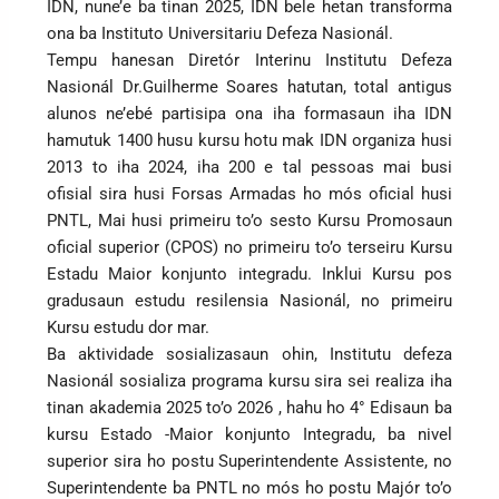
IDN, nune’e ba tinan 2025, IDN bele hetan transforma
ona ba Instituto Universitariu Defeza Nasionál.
Tempu hanesan Diretór Interinu Institutu Defeza
Nasionál Dr.Guilherme Soares hatutan, total antigus
alunos ne’ebé partisipa ona iha formasaun iha IDN
hamutuk 1400 husu kursu hotu mak IDN organiza husi
2013 to iha 2024, iha 200 e tal pessoas mai busi
ofisial sira husi Forsas Armadas ho mós oficial husi
PNTL, Mai husi primeiru to’o sesto Kursu Promosaun
oficial superior (CPOS) no primeiru to’o terseiru Kursu
Estadu Maior konjunto integradu. Inklui Kursu pos
gradusaun estudu resilensia Nasionál, no primeiru
Kursu estudu dor mar.
Ba aktividade sosializasaun ohin, Institutu defeza
Nasionál sosializa programa kursu sira sei realiza iha
tinan akademia 2025 to’o 2026 , hahu ho 4° Edisaun ba
kursu Estado -Maior konjunto Integradu, ba nivel
superior sira ho postu Superintendente Assistente, no
Superintendente ba PNTL no mós ho postu Majór to’o