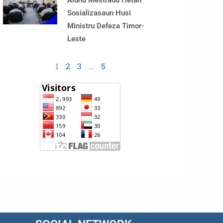
Alunu Mestradu Hetan
Sosializasaun Husi
Ministru Defeza Timor-
Leste
1
2
3
…
5