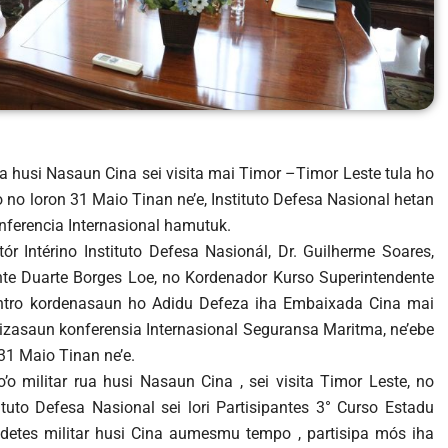
rua husi Nasaun Cina sei visita mai Timor –Timor Leste tula ho
o no loron 31 Maio Tinan ne’e, Instituto Defesa Nasional hetan
nferencia Internasional hamutuk.
ór Intérino Instituto Defesa Nasionál, Dr. Guilherme Soares,
te Duarte Borges Loe, no Kordenador Kurso Superintendente
contro kordenasaun ho Adidu Defeza iha Embaixada Cina mai
lizasaun konferensia Internasional Seguransa Maritma, ne’ebe
 31 Maio Tinan ne’e.
o’o militar rua husi Nasaun Cina , sei visita Timor Leste, no
ituto Defesa Nasional sei lori Partisipantes 3° Curso Estadu
adetes militar husi Cina aumesmu tempo , partisipa mós iha