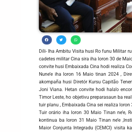
Díli- Iha Ambitu Visita husi Ro funu Militar 
cadetes militar Cina sira iha loron 30 de Mai
convite husi Embaixada Cina hodi realiza Co
Nune’e iha loron 16 Maio tinan 2024 , Diret
akompaña husi Diretór Kursu Capitão Tenen
Joni Viana. Hetan convite hodi hala’o en
Timor Leste, ho objetivu preparasaun ba rea
tuir planu , Embaixada Cina sei realiza loron
Tuir orário iha loron 30 Maio Tinan ne’e, R
kontinua ba loron 31 Maio Tinan ne’e ,Inst
Maior Conjunta Integradu (CEMCI) visita k