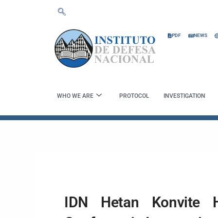
Skip
to
content
PDF
NEWS
WHO WE ARE
PROTOCOL
INVESTIGATION
IDN Hetan Konvite H