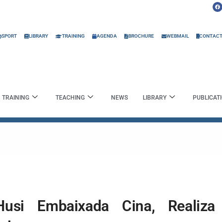
F
a
c
e
b
o
o
SPORT
LIBRARY
TRAINING
AGENDA
BROCHURE
WEBMAIL
CONTAC
k
TRAINING
TEACHING
NEWS
LIBRARY
PUBLICAT
usi Embaixada Cina, Realiza