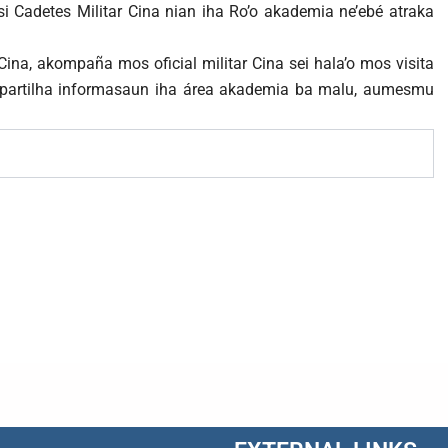
si Cadetes Militar Cina nian iha Ro’o akademia ne’ebé atraka
 Cina, akompaña mos oficial militar Cina sei hala’o mos visita
n partilha informasaun iha área akademia ba malu, aumesmu