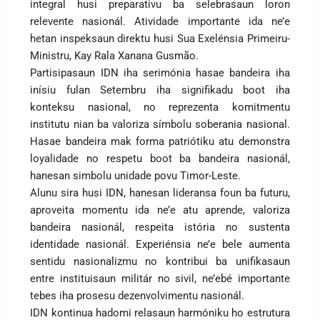
integral husi preparativu ba selebrasaun loron
relevente nasionál. Atividade importante ida ne’e
hetan inspeksaun direktu husi Sua Exelénsia Primeiru-
Ministru, Kay Rala Xanana Gusmão.
Partisipasaun IDN iha serimónia hasae bandeira iha
inísiu fulan Setembru iha signifikadu boot iha
konteksu nasional, no reprezenta komitmentu
institutu nian ba valoriza símbolu soberania nasional.
Hasae bandeira mak forma patriótiku atu demonstra
loyalidade no respetu boot ba bandeira nasionál,
hanesan simbolu unidade povu Timor-Leste.
Alunu sira husi IDN, hanesan lideransa foun ba futuru,
aproveita momentu ida ne’e atu aprende, valoriza
bandeira nasionál, respeita istória no sustenta
identidade nasionál. Experiénsia ne’e bele aumenta
sentidu nasionalizmu no kontribui ba unifikasaun
entre instituisaun militár no sivil, ne’ebé importante
tebes iha prosesu dezenvolvimentu nasionál.
IDN kontinua hadomi relasaun harmóniku ho estrutura