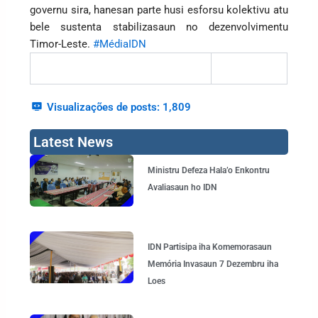
governu sira, hanesan parte husi esforsu kolektivu atu
bele sustenta stabilizasaun no dezenvolvimentu
Timor-Leste.
#MédiaIDN
Visualizações de posts:
1,809
Latest News
Page
Page
Page
Page
Ministru Defeza Hala’o Enkontru
Avaliasaun ho IDN
IDN Partisipa iha Komemorasaun
Memória Invasaun 7 Dezembru iha
Loes