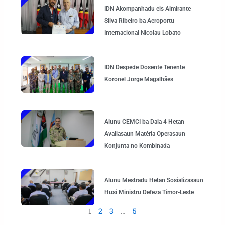
IDN Akompanhadu eis Almirante
Silva Ribeiro ba Aeroportu
Internacional Nicolau Lobato
IDN Despede Dosente Tenente
Koronel Jorge Magalhães
Alunu CEMCI ba Dala 4 Hetan
Avaliasaun Matéria Operasaun
Konjunta no Kombinada
Alunu Mestradu Hetan Sosializasaun
Husi Ministru Defeza Timor-Leste
1
2
3
…
5