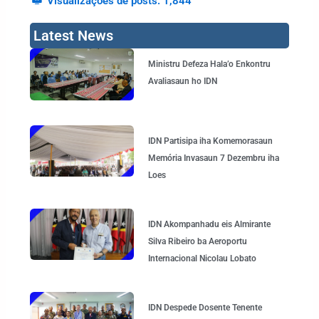
Visualizações de posts:
1,844
Latest News
Page
Page
Page
Page
Ministru Defeza Hala’o Enkontru
Avaliasaun ho IDN
IDN Partisipa iha Komemorasaun
Memória Invasaun 7 Dezembru iha
Loes
IDN Akompanhadu eis Almirante
Silva Ribeiro ba Aeroportu
Internacional Nicolau Lobato
IDN Despede Dosente Tenente