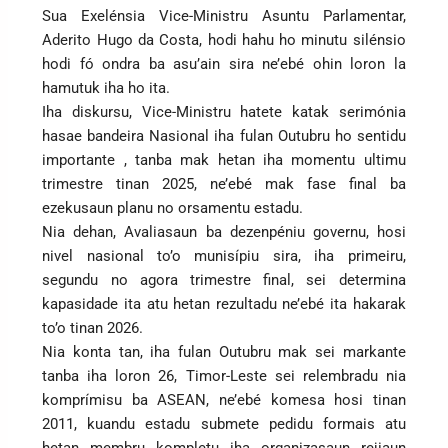
Sua Exelénsia Vice-Ministru Asuntu Parlamentar,
Aderito Hugo da Costa, hodi hahu ho minutu silénsio
hodi fó ondra ba asu’ain sira ne’ebé ohin loron la
hamutuk iha ho ita.
Iha diskursu, Vice-Ministru hatete katak serimónia
hasae bandeira Nasional iha fulan Outubru ho sentidu
importante , tanba mak hetan iha momentu ultimu
trimestre tinan 2025, ne’ebé mak fase final ba
ezekusaun planu no orsamentu estadu.
Nia dehan, Avaliasaun ba dezenpéniu governu, hosi
nivel nasional to’o munisípiu sira, iha primeiru,
segundu no agora trimestre final, sei determina
kapasidade ita atu hetan rezultadu ne’ebé ita hakarak
to’o tinan 2026.
Nia konta tan, iha fulan Outubru mak sei markante
tanba iha loron 26, Timor-Leste sei relembradu nia
komprímisu ba ASEAN, ne’ebé komesa hosi tinan
2011, kuandu estadu submete pedidu formais atu