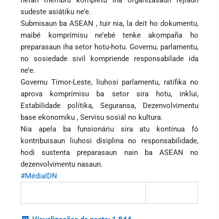
hetan membru kompletu iha organizasaun rejiaun
sudeste asiátiku ne’e.
Submisaun ba ASEAN , tuir nia, la deit ho dokumentu,
maibé komprímisu ne’ebé tenke akompaña ho
preparasaun iha setor hotu-hotu. Governu, parlamentu,
no sosiedade sivil kompriende responsabilade ida
ne’e.
Governu Timor-Leste, liuhosi parlamentu, ratifika no
aprova komprímisu ba setor sira hotu, inklui,
Estabilidade polítika, Seguransa, Dezenvolvimentu
base ekonomiku , Servisu sosiál no kultura.
Nia apela ba funsionáriu sira atu kontínua fó
kontribuisaun liuhosi disiplina no responsabilidade,
hodi sustenta preparasaun nain ba ASEAN no
dezenvolvimentu nasaun.
#MédiaIDN