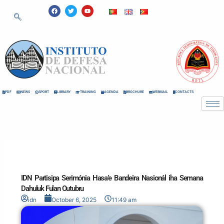
Skip
F
T
Y
a
w
o
to
c
i
u
e
t
t
content
b
t
u
o
e
b
o
r
e
k
PDF
NEWS
SPORT
LIBRARY
TRAINING
AGENDA
BROCHURE
WEBMAIL
CONTACTS
IDN Partisipa Serimónia Hasa’e Bandeira Nasionál iha Semana
Dahuluk Fulan Outubru
idn
October 6, 2025
11:49 am