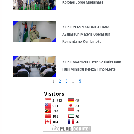
Koronel Jorge Magalhães
Alunu CEMCI ba Dala 4 Hetan
Avaliasaun Matéria Operasaun
Konjunta no Kombinada
Alunu Mestradu Hetan Sosializasaun
Husi Ministru Defeza Timor-Leste
1
2
3
…
5