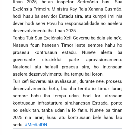
tinan 2025, hetan inspetor Serimónia husi Sua
Exelénsia Primeiru Ministru Kay Rala Xanana Gusmão,
hodi husu ba servidor Estadu sira, atu kumpri imi nia
dever hodi servi Povu ho responsabilidade no aselera
dezenvolvimentu iha tinan 2025 .
Tanba Tuir Sua Exelénsia Xefi Governu ba dala sia ne’e,
Nasaun foun hanesan Timor leste sempre hahu ho
prosesu kontrusaun estadu. Nune’e alerta ba
governante sira,inklui parte aprovisionamentu
Nasional atu hafasil prosesu sira, ho intensaun
aselera dezenvolvimentu iha tempu bai loron.
Tuir xefi Governu nia avaliasaun , durante ne’e, prosesu
dezenvolvimentu hotu, lao iha território timor laran,
sempre hahu iha tempu udan, hodi lori atrasaun
kontrusaun infrasturtura sira,hanesan Estrada, ponte
no seluk tan, tanba udan la fó fatin. Nune’e ba tinan
2025 nia laran, husu atu kontrusaun bele hahu lao
sedu.
#MediaIDN