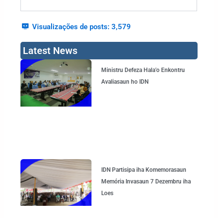
Visualizações de posts:
3,579
Latest News
Page
Page
Page
Page
Ministru Defeza Hala’o Enkontru
Avaliasaun ho IDN
IDN Partisipa iha Komemorasaun
Memória Invasaun 7 Dezembru iha
Loes