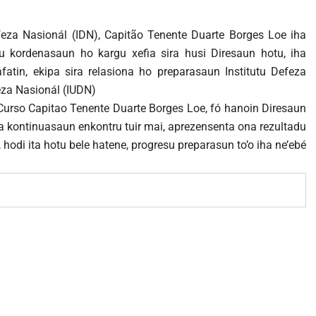
efeza Nasionál (IDN), Capitão Tenente Duarte Borges Loe iha
ru kordenasaun ho kargu xefia sira husi Diresaun hotu, iha
fatin, ekipa sira relasiona ho preparasaun Institutu Defeza
feza Nasionál (IUDN)
 Curso Capitao Tenente Duarte Borges Loe, fó hanoin Diresaun
 kontinuasaun enkontru tuir mai, aprezensenta ona rezultadu
 hodi ita hotu bele hatene, progresu preparasun to’o iha ne’ebé