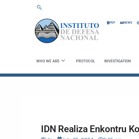
Skip
to
content
PDF
NEWS
WHO WE ARE
PROTOCOL
INVESTIGATION
IDN Realiza Enkontru K