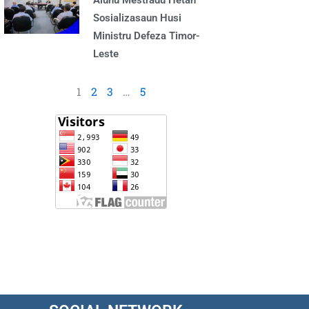
Alunu Mestradu Hetan
Sosializasaun Husi
Ministru Defeza Timor-
Leste
1
2
3
…
5