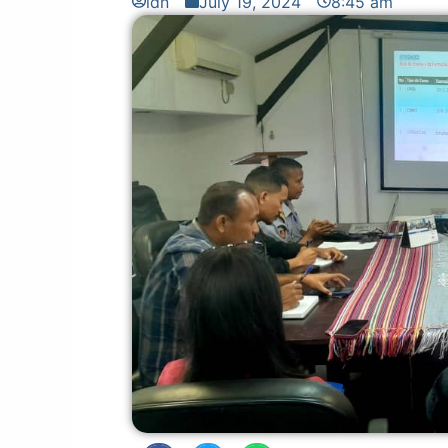
idn
July 19, 2024
8:45 am