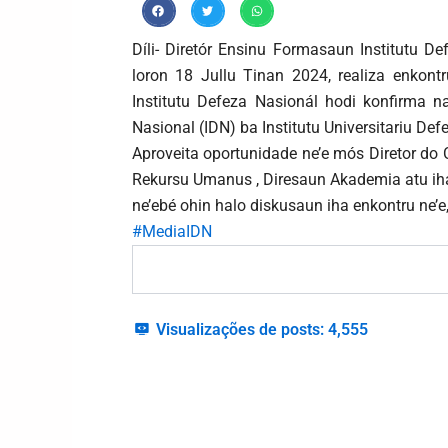
Díli- Diretór Ensinu Formasaun Institutu D
loron 18 Jullu Tinan 2024, realiza enkont
Institutu Defeza Nasionál hodi konfirma na
Nasional (IDN) ba Institutu Universitariu De
Aproveita oportunidade ne’e mós Diretor do
Rekursu Umanus , Diresaun Akademia atu iha
ne’ebé ohin halo diskusaun iha enkontru ne’e,
#MediaIDN
Visualizações de posts:
4,555