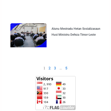
Alunu Mestradu Hetan Sosializasaun
Husi Ministru Defeza Timor-Leste
1
2
3
…
5