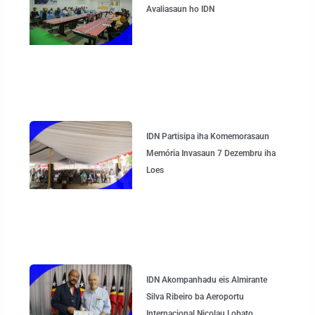
Avaliasaun ho IDN
IDN Partisipa iha Komemorasaun
Memória Invasaun 7 Dezembru iha
Loes
IDN Akompanhadu eis Almirante
Silva Ribeiro ba Aeroportu
Internacional Nicolau Lobato