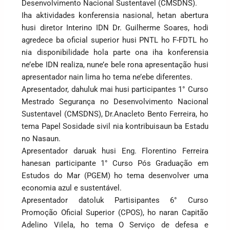
Desenvolvimento Nacional Sustentavel (CMSDNS).
Iha aktividades konferensia nasional, hetan abertura
husi diretor Interino IDN Dr. Guilherme Soares, hodi
agredece ba oficial superior husi PNTL ho F-FDTL ho
nia disponibilidade hola parte ona iha konferensia
ne’ebe IDN realiza, nune’e bele rona apresentação husi
apresentador nain lima ho tema ne’ebe diferentes.
Apresentador, dahuluk mai husi participantes 1° Curso
Mestrado Segurança no Desenvolvimento Nacional
Sustentavel (CMSDNS), Dr.Anacleto Bento Ferreira, ho
tema Papel Sosidade sivil nia kontribuisaun ba Estadu
no Nasaun.
Apresentador daruak husi Eng. Florentino Ferreira
hanesan participante 1° Curso Pós Graduação em
Estudos do Mar (PGEM) ho tema desenvolver uma
economia azul e sustentável.
Apresentador datoluk Partisipantes 6° Curso
Promoção Oficial Superior (CPOS), ho naran Capitão
Adelino Vilela, ho tema O Serviço de defesa e