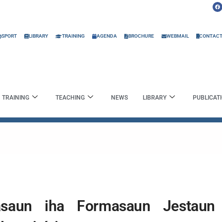
F
a
c
e
b
o
o
SPORT
LIBRARY
TRAINING
AGENDA
BROCHURE
WEBMAIL
CONTAC
k
TRAINING
TEACHING
NEWS
LIBRARY
PUBLICAT
asaun iha Formasaun Jestaun