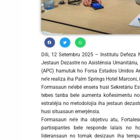
Díli, 12 Setembru 2025 – Institutu Defeza
Jestaun Dezastre no Asisténsia Umanitáriu, 
(APC) hamutuk ho Forsa Estados Unidos Am
ne’e realiza iha Palm Springs Hotel Marconi, i
Formasaun ne’ebé ensera husi Sekretáriu Es
tebes tanba bele aumenta koñesimentu no k
estratéjia no metodolojia iha jestaun dezas
husi situasaun emerjénsia.
Formasaun ne’e iha objetivu atu, Fortale
partisipantes bele responde lalais no h
lideransaun no tomak desizaun iha tempu 