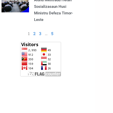
Alunu Mestradu Hetan
Sosializasaun Husi
Ministru Defeza Timor-
Leste
1
2
3
…
5