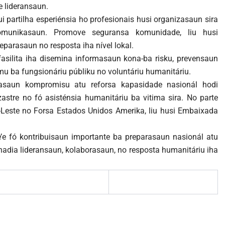
e lideransaun.
ui partilha esperiénsia ho profesionais husi organizasaun sira
omunikasaun. Promove seguransa komunidade, liu husi
eparasaun no resposta iha nível lokal.
asilita iha disemina informasaun kona-ba risku, prevensaun
mu ba fungsionáriu públiku no voluntáriu humanitáriu.
saun kompromisu atu reforsa kapasidade nasionál hodi
stre no fó asisténsia humanitáriu ba vitima sira. No parte
-Leste no Forsa Estados Unidos Amerika, liu husi Embaixada
’e fó kontribuisaun importante ba preparasaun nasionál atu
hadia lideransaun, kolaborasaun, no resposta humanitáriu iha