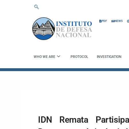
Skip
to
content
PDF
NEWS
WHO WE ARE
PROTOCOL
INVESTIGATION
IDN Remata Partisip