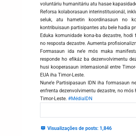
voluntáriu humanitáriu atu hasae kapasidad
Reforsa kolaborasaun interinstitusionál, inkl
seluk, atu hametin koordinasaun no k
kontribuisaun partisipantes atu bele hadia pr
Eduka komunidade kona-ba dezastre, hodi f
no resposta dezastre. Aumenta profisionaliz
Formasaun ida ne’e mós maka manifesta
responde ho efikáz ba dezenvolvimentu deza
husi kooperasaun internasionál entre Timor
EUA iha Timor-Leste.
Nune’e Partisipasaun IDN iha formasaun ne
enfrenta dezenvolvimentu dezastre, no mós 
Timor-Leste.
#MédiaIDN
Visualizações de posts:
1,846