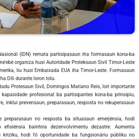
 Nasionál (IDN) remata partisipasaun iha formasaun kona-ba
ne’ebé organiza husi Autoridade Proteksaun Sivil Timor-Leste
erika, liu husi Embaixada EUA iha Timor-Leste. Formasaun
ha Díli durante loron tolu.
tadu Protesaun Sivíl, Domingos Mariano Reis, lori importante
apasidade profesional ba partisipantes kona-ba prinsipiu,
tre, inklui prevensaun, preparasaun, resposta no rekuperasaun
se preparasaun no resposta ba situasaun emerjénsia, hodi
o efisiénsia bainhira dezenvolvimentu dezastre. Aumenta
kríziku, hodi fó oportunidade ba fungsionáriu públiku no