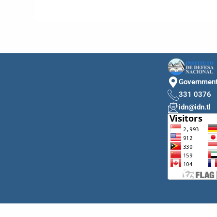
Government 
331 0376
idn@idn.tl