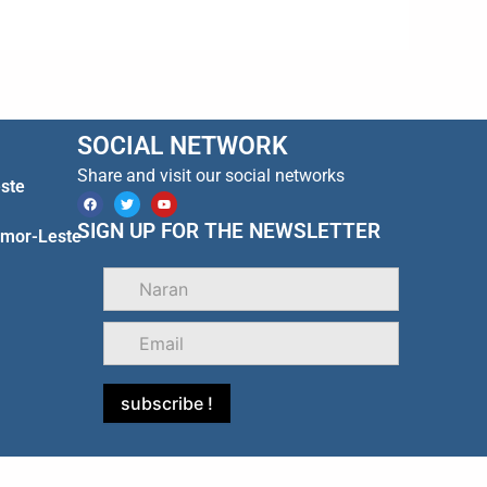
SOCIAL NETWORK
Share and visit our social networks
ste
F
T
Y
a
w
o
c
i
u
SIGN UP FOR THE NEWSLETTER
Timor-Leste
e
t
t
b
t
u
o
e
b
o
r
e
k