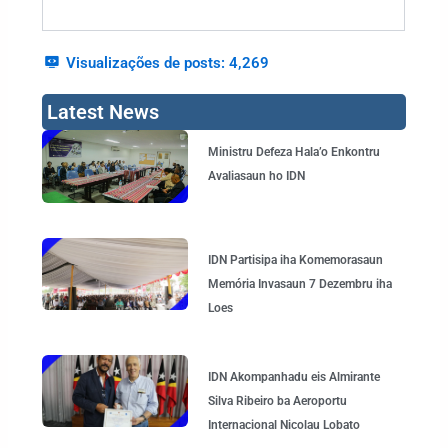
Visualizações de posts:
4,269
Latest News
Page
Page
Page
Page
Ministru Defeza Hala’o Enkontru
Avaliasaun ho IDN
IDN Partisipa iha Komemorasaun
Memória Invasaun 7 Dezembru iha
Loes
IDN Akompanhadu eis Almirante
Silva Ribeiro ba Aeroportu
Internacional Nicolau Lobato