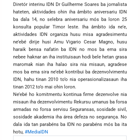
Diretór interinu IDN Dr Guilherme Soares ba jornalista
hateten, aktividades ohin iha âmbito aniversariu IDN
ba dala 14, no selebra aniversariu mós ba loron 25
konsulta popular Timor leste. Iha âmbito ida ne’e,
aktividades IDN organiza husu misa agradesimentu
ne’ebé dirije husi Amu Vigario Cesar Magno, husu
haraik bensa nafatin ba IDN no mos ba ema sira
nebee haknar an iha instituisaun hodi bele hetan grasa
maromak nian iha halao sira nia misaun, agradese
mos ba ema sira ne’ebé kontribui ba dezenvolvimentu
IDN, hahu tinan 2010 to’o nia operasionalizasaun iha
tinan 2012 to’o mai ohin loron.
Ne’ebé ho komitmentu kontinua firme dezenvolve nia
misaun iha dezenvolvimentu Rekursu umanus ba forsa
armadas no forsa servisu Seguransas, sosidade sivil,
sosidade akademia iha área defeza no segurança. No
dala ida tan parabéns ba IDN no parabéns mós ba ita
hotu,
#MediaIDN