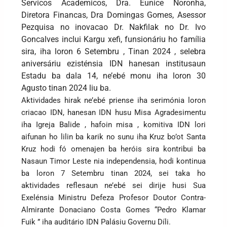
Servicos Academicos, Dra. Eunice Noronha,
Diretora Financas, Dra Domingas Gomes, Asessor
Pezquisa no inovacao Dr. Nakfilak no Dr. Ivo
Goncalves inclui Kargu xefi, funsionáriu ho família
sira, iha loron 6 Setembru , Tinan 2024 , selebra
aniversáriu ezisténsia IDN hanesan institusaun
Estadu ba dala 14, ne’ebé monu iha loron 30
Agusto tinan 2024 liu ba.
Aktividades hirak ne’ebé priense iha serimónia loron
criacao IDN, hanesan IDN husu Misa Agradesimentu
iha Igreja Balide , hafoin misa , komitiva IDN lori
aifunan ho lilin ba karik no sunu iha Kruz bo’ot Santa
Kruz hodi fó omenajen ba heróis sira kontribui ba
Nasaun Timor Leste nia independensia, hodi kontinua
ba loron 7 Setembru tinan 2024, sei taka ho
aktividades reflesaun ne’ebé sei dirije husi Sua
Exelénsia Ministru Defeza Profesor Doutor Contra-
Almirante Donaciano Costa Gomes “Pedro Klamar
Fuik ” iha auditário IDN Palásiu Governu Díli.