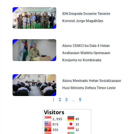
IDN Despede Dosente Tenente
Koronel Jorge Magalhães
Alunu CEMCI ba Dala 4 Hetan
Avaliasaun Matéria Operasaun
Konjunta no Kombinada
Alunu Mestradu Hetan Sosializasaun
Husi Ministru Defeza Timor-Leste
1
2
3
…
5