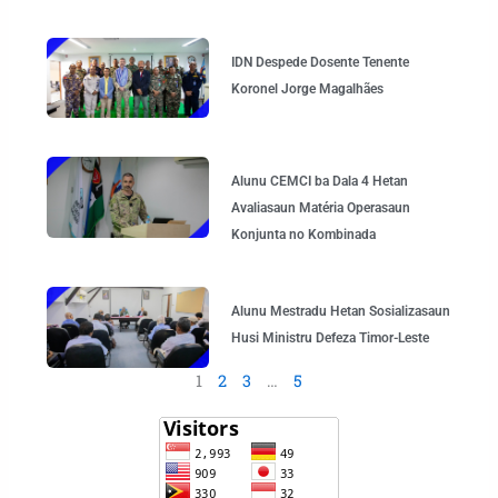
IDN Despede Dosente Tenente
Koronel Jorge Magalhães
Alunu CEMCI ba Dala 4 Hetan
Avaliasaun Matéria Operasaun
Konjunta no Kombinada
Alunu Mestradu Hetan Sosializasaun
Husi Ministru Defeza Timor-Leste
1
2
3
…
5