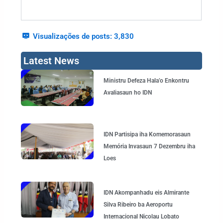
Visualizações de posts:
3,830
Latest News
Page
Page
Page
Page
Ministru Defeza Hala’o Enkontru
Avaliasaun ho IDN
IDN Partisipa iha Komemorasaun
Memória Invasaun 7 Dezembru iha
Loes
IDN Akompanhadu eis Almirante
Silva Ribeiro ba Aeroportu
Internacional Nicolau Lobato