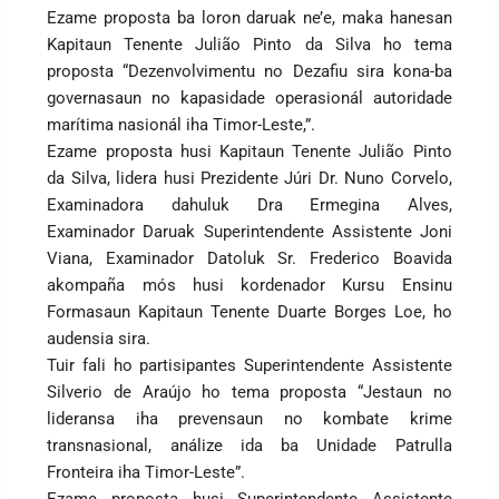
Ezame proposta ba loron daruak ne’e, maka hanesan
Kapitaun Tenente Julião Pinto da Silva ho tema
proposta “Dezenvolvimentu no Dezafiu sira kona-ba
governasaun no kapasidade operasionál autoridade
marítima nasionál iha Timor-Leste,”.
Ezame proposta husi Kapitaun Tenente Julião Pinto
da Silva, lidera husi Prezidente Júri Dr. Nuno Corvelo,
Examinadora dahuluk Dra Ermegina Alves,
Examinador Daruak Superintendente Assistente Joni
Viana, Examinador Datoluk Sr. Frederico Boavida
akompaña mós husi kordenador Kursu Ensinu
Formasaun Kapitaun Tenente Duarte Borges Loe, ho
audensia sira.
Tuir fali ho partisipantes Superintendente Assistente
Silverio de Araújo ho tema proposta “Jestaun no
lideransa iha prevensaun no kombate krime
transnasional, análize ida ba Unidade Patrulla
Fronteira iha Timor-Leste”.