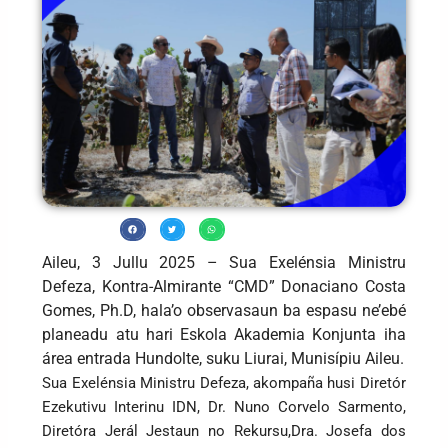
Aileu, 3 Jullu 2025 – Sua Exelénsia Ministru
Defeza, Kontra-Almirante “CMD” Donaciano Costa
Gomes, Ph.D, hala’o observasaun ba espasu ne’ebé
planeadu atu hari Eskola Akademia Konjunta iha
área entrada Hundolte, suku Liurai, Munisípiu Aileu.
Sua Exelénsia Ministru Defeza, akompaña husi Diretór
Ezekutivu Interinu IDN, Dr. Nuno Corvelo Sarmento,
Diretóra Jerál Jestaun no Rekursu,Dra. Josefa dos