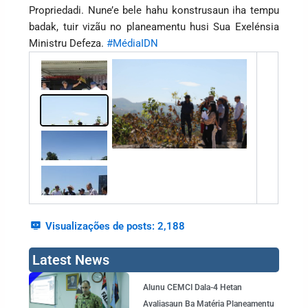
Propriedadi. Nune’e bele hahu konstrusaun iha tempu
badak, tuir vizãu no planeamentu husi Sua Exelénsia
Ministru Defeza.
#MédiaIDN
Visualizações de posts:
2,188
Latest News
Page
Page
Page
Page
Alunu CEMCI Dala-4 Hetan
Avaliasaun Ba Matéria Planeamentu