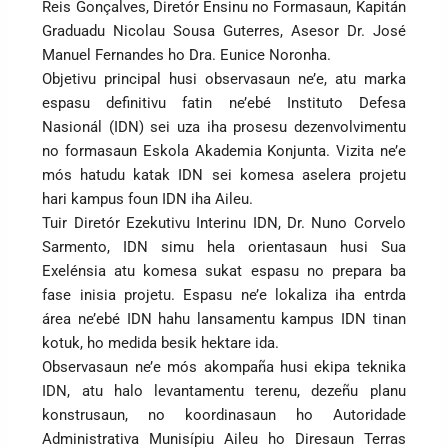
Reis Gonçalves, Diretór Ensinu no Formasaun, Kapitán
Graduadu Nicolau Sousa Guterres, Asesor Dr. José
Manuel Fernandes ho Dra. Eunice Noronha.
Objetivu principal husi observasaun ne’e, atu marka
espasu definitivu fatin ne’ebé Instituto Defesa
Nasionál (IDN) sei uza iha prosesu dezenvolvimentu
no formasaun Eskola Akademia Konjunta. Vizita ne’e
mós hatudu katak IDN sei komesa aselera projetu
hari kampus foun IDN iha Aileu.
Tuir Diretór Ezekutivu Interinu IDN, Dr. Nuno Corvelo
Sarmento, IDN simu hela orientasaun husi Sua
Exelénsia atu komesa sukat espasu no prepara ba
fase inisia projetu. Espasu ne’e lokaliza iha entrda
área ne’ebé IDN hahu lansamentu kampus IDN tinan
kotuk, ho medida besik hektare ida.
Observasaun ne’e mós akompaña husi ekipa teknika
IDN, atu halo levantamentu terenu, dezeñu planu
konstrusaun, no koordinasaun ho Autoridade
Administrativa Munisípiu Aileu ho Diresaun Terras