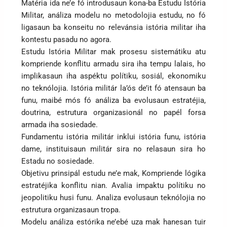
Matéria ida ne’e fó introdusaun kona-ba Estudu Istória
Militar, análiza modelu no metodolojia estudu, no fó
ligasaun ba konseitu no relevánsia istória militar iha
kontestu pasadu no agora.
Estudu Istória Militar mak prosesu sistemátiku atu
kompriende konflitu armadu sira iha tempu lalais, ho
implikasaun iha aspéktu polítiku, sosiál, ekonomiku
no teknólojia. Istória militár la’ós de’it fó atensaun ba
funu, maibé mós fó análiza ba evolusaun estratéjia,
doutrina, estrutura organizasionál no papél forsa
armada iha sosiedade.
Fundamentu istória militár inklui istória funu, istória
dame, instituisaun militár sira no relasaun sira ho
Estadu no sosiedade.
Objetivu prinsipál estudu ne’e mak, Kompriende lógika
estratéjika konflitu nian. Avalia impaktu polítiku no
jeopolitiku husi funu. Analiza evolusaun teknólojia no
estrutura organizasaun tropa.
Modelu análiza estórika ne’ebé uza mak hanesan tuir