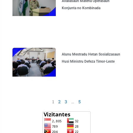
Avaliasaun Matéria Operasaun
Konjunta no Kombinada
Alunu Mestradu Hetan Sosializasaun
Husi Ministru Defeza Timor-Leste
1
2
3
…
5