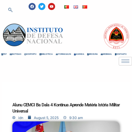
Skip
F
T
Y
a
w
o
to
c
i
u
e
t
t
content
b
t
u
o
e
b
o
r
e
k
PDF
NOTISIAS
DESPORTU
BIBLIOTECA
FORMASAUN
AGENDA
BROXURA
WEBMAIL
KONTAKTU
Alunu CEMCI Ba Dala 4 Kontinua Aprende Matéria Istória Militar
Universal
idn
August 5, 2025
9:30 am