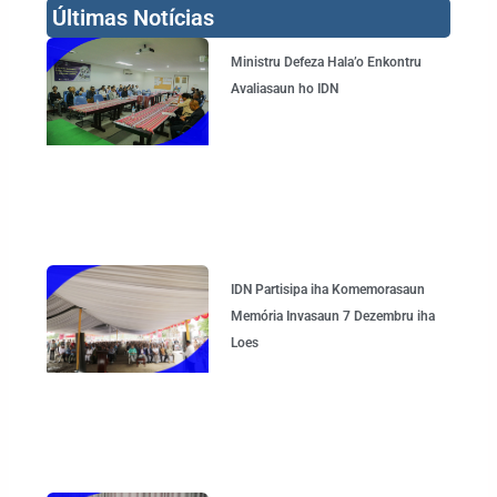
Últimas Notícias
Page
Page
Page
Page
Ministru Defeza Hala’o Enkontru
Avaliasaun ho IDN
IDN Partisipa iha Komemorasaun
Memória Invasaun 7 Dezembru iha
Loes