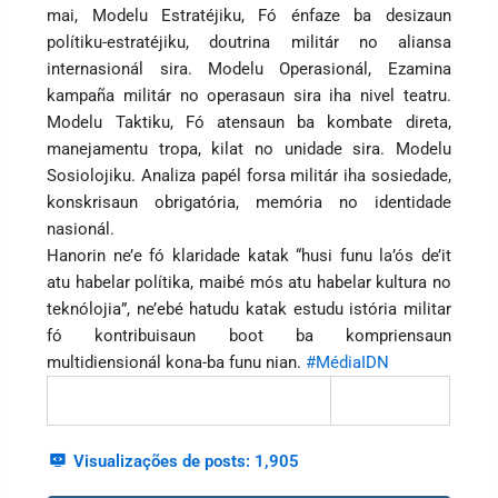
mai, Modelu Estratéjiku, Fó énfaze ba desizaun
polítiku-estratéjiku, doutrina militár no aliansa
internasionál sira. Modelu Operasionál, Ezamina
kampaña militár no operasaun sira iha nivel teatru.
Modelu Taktiku, Fó atensaun ba kombate direta,
manejamentu tropa, kilat no unidade sira. Modelu
Sosiolojiku. Analiza papél forsa militár iha sosiedade,
konskrisaun obrigatória, memória no identidade
nasionál.
Hanorin ne’e fó klaridade katak “husi funu la’ós de’it
atu habelar polítika, maibé mós atu habelar kultura no
teknólojia”, ne’ebé hatudu katak estudu istória militar
fó kontribuisaun boot ba kompriensaun
multidiensionál kona-ba funu nian.
#MédiaIDN
Visualizações de posts:
1,905