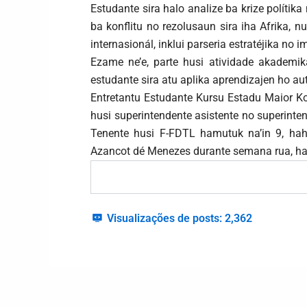
Estudante sira halo analize ba krize polítika
ba konflitu no rezolusaun sira iha Afrika, 
internasionál, inklui parseria estratéjika no i
Ezame ne’e, parte husi atividade akademika
estudante sira atu aplika aprendizajen ho au
Entretantu Estudante Kursu Estadu Maior Ko
husi superintendente asistente no superinte
Tenente husi F-FDTL hamutuk na’in 9, hah
Azancot dé Menezes durante semana rua, hahu
Visualizações de posts:
2,362