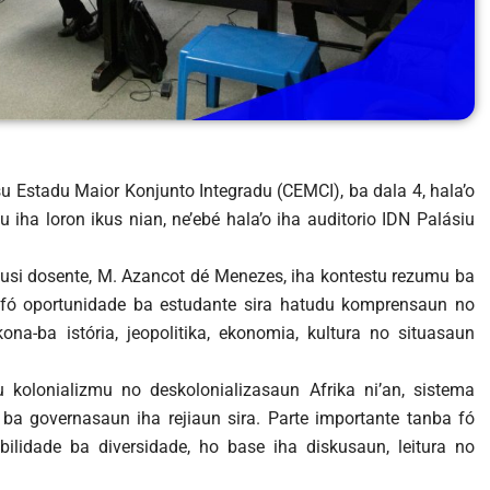
rsu Estadu Maior Konjunto Integradu (CEMCI), ba dala 4, hala’o
 iha loron ikus nian, ne’ebé hala’o iha auditorio IDN Palásiu
 husi dosente, M. Azancot dé Menezes, iha kontestu rezumu ba
 fó oportunidade ba estudante sira hatudu komprensaun no
 kona-ba istória, jeopolitika, ekonomia, kultura no situasaun
 kolonializmu no deskolonializasaun Afrika ni’an, sistema
 ba governasaun iha rejiaun sira. Parte importante tanba fó
bilidade ba diversidade, ho base iha diskusaun, leitura no