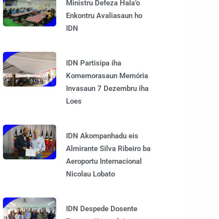
Ministru Defeza Hala’o
Enkontru Avaliasaun ho
IDN
IDN Partisipa iha
Komemorasaun Memória
Invasaun 7 Dezembru iha
Loes
IDN Akompanhadu eis
Almirante Silva Ribeiro ba
Aeroportu Internacional
Nicolau Lobato
IDN Despede Dosente