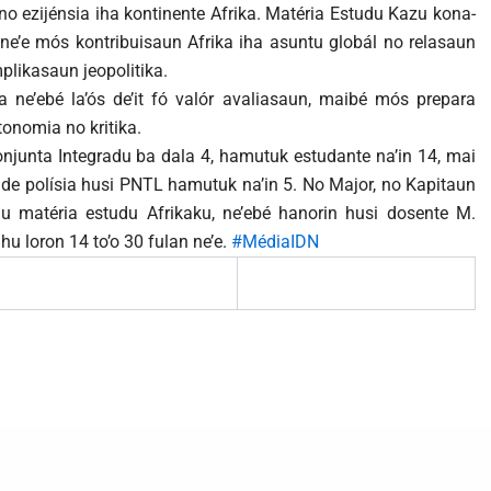
 no ezijénsia iha kontinente Afrika. Matéria Estudu Kazu kona-
nune’e mós kontribuisaun Afrika iha asuntu globál no relasaun
mplikasaun jeopolitika.
 ne’ebé la’ós de’it fó valór avaliasaun, maibé mós prepara
tonomia no kritika.
njunta Integradu ba dala 4, hamutuk estudante na’in 14, mai
nde polísia husi PNTL hamutuk na’in 5. No Major, no Kapitaun
u matéria estudu Afrikaku, ne’ebé hanorin husi dosente M.
 loron 14 to’o 30 fulan ne’e.
#MédiaIDN