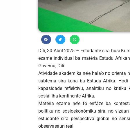
Díli, 30 Abril 2025 – Estudante sira husi Ku
ezame individual ba matéria Estudu Afrikanu
Governu, Dili.
Atividade akademika ne’e hala’o no orienta
subtema sira kona ba Estudu Afrika. Hodi
kapasidade reflektivu, analítiku no kritiku
sosiál iha kontinente Afrika.
Matéria ezame ne’e fó enfáze ba kontestu
polítiku no sosioekonómiku sira, no vizaun
estudante sira perspectiva globál no sensi
observasaun real.