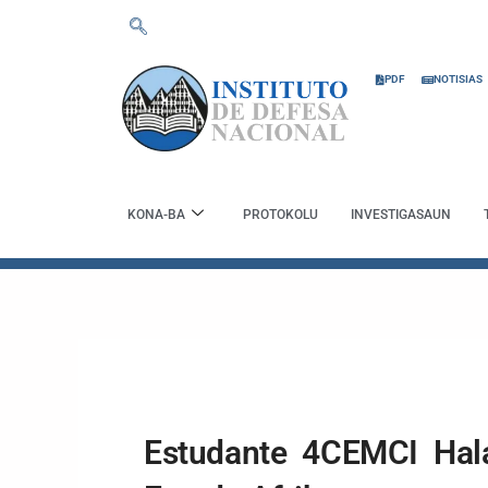
Skip
to
content
PDF
NOTISIAS
KONA-BA
PROTOKOLU
INVESTIGASAUN
Estudante 4CEMCI Hala