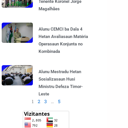
Tenente Koronel Jorge
Magalhães
Alunu CEMCI ba Dala 4
Hetan Avaliasaun Matéria
Operasaun Konjunta no
Kombinada
Alunu Mestradu Hetan
Sosializasaun Husi
Ministru Defeza Timor-
Leste
1
2
3
…
5