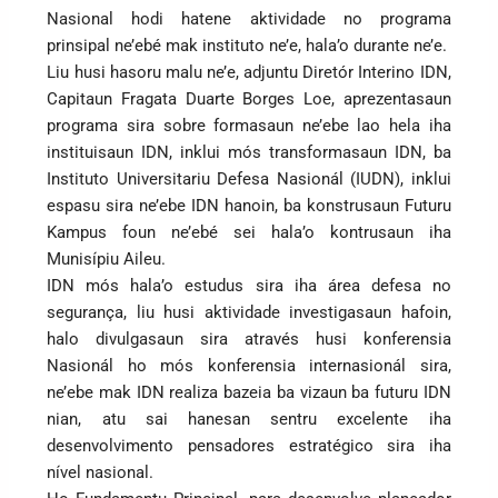
Nasional hodi hatene aktividade no programa
prinsipal ne’ebé mak instituto ne’e, hala’o durante ne’e.
Liu husi hasoru malu ne’e, adjuntu Diretór Interino IDN,
Capitaun Fragata Duarte Borges Loe, aprezentasaun
programa sira sobre formasaun ne’ebe lao hela iha
instituisaun IDN, inklui mós transformasaun IDN, ba
Instituto Universitariu Defesa Nasionál (IUDN), inklui
espasu sira ne’ebe IDN hanoin, ba konstrusaun Futuru
Kampus foun ne’ebé sei hala’o kontrusaun iha
Munisípiu Aileu.
IDN mós hala’o estudus sira iha área defesa no
segurança, liu husi aktividade investigasaun hafoin,
halo divulgasaun sira através husi konferensia
Nasionál ho mós konferensia internasionál sira,
ne’ebe mak IDN realiza bazeia ba vizaun ba futuru IDN
nian, atu sai hanesan sentru excelente iha
desenvolvimento pensadores estratégico sira iha
nível nasional.