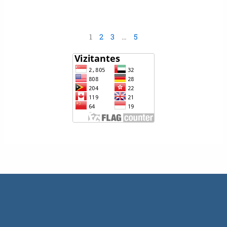
1
2
3
…
5