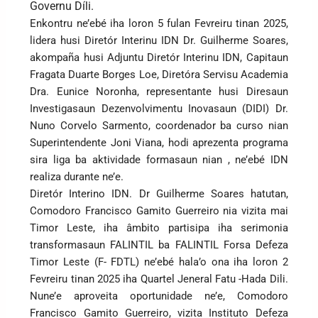
Governu Díli.
Enkontru ne’ebé iha loron 5 fulan Fevreiru tinan 2025,
lidera husi Diretór Interinu IDN Dr. Guilherme Soares,
akompaña husi Adjuntu Diretór Interinu IDN, Capitaun
Fragata Duarte Borges Loe, Diretóra Servisu Academia
Dra. Eunice Noronha, representante husi Diresaun
Investigasaun Dezenvolvimentu Inovasaun (DIDI) Dr.
Nuno Corvelo Sarmento, coordenador ba curso nian
Superintendente Joni Viana, hodi aprezenta programa
sira liga ba aktividade formasaun nian , ne’ebé IDN
realiza durante ne’e.
Diretór Interino IDN. Dr Guilherme Soares hatutan,
Comodoro Francisco Gamito Guerreiro nia vizita mai
Timor Leste, iha âmbito partisipa iha serimonia
transformasaun FALINTIL ba FALINTIL Forsa Defeza
Timor Leste (F- FDTL) ne’ebé hala’o ona iha loron 2
Fevreiru tinan 2025 iha Quartel Jeneral Fatu -Hada Dili.
Nune’e aproveita oportunidade ne’e, Comodoro
Francisco Gamito Guerreiro, vizita Instituto Defeza