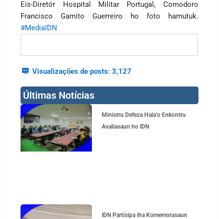
Eis-Diretór Hospital Militar Portugal, Comodoro
Francisco Gamito Guerreiro ho foto hamutuk.
#MediaIDN
Visualizações de posts:
3,127
Últimas Notícias
Page
Page
Page
Page
Ministru Defeza Hala’o Enkontru
Avaliasaun ho IDN
IDN Partisipa iha Komemorasaun