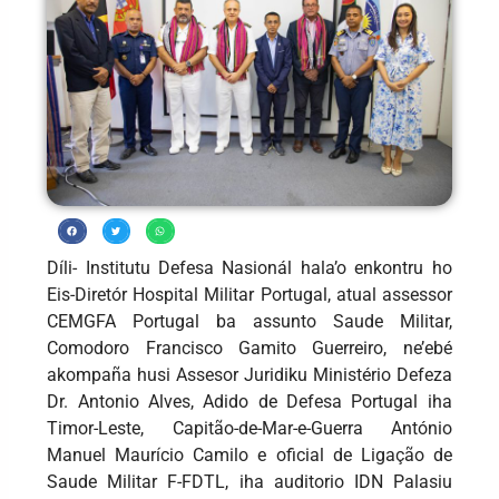
Díli- Institutu Defesa Nasionál hala’o enkontru ho
Eis-Diretór Hospital Militar Portugal, atual assessor
CEMGFA Portugal ba assunto Saude Militar,
Comodoro Francisco Gamito Guerreiro, ne’ebé
akompaña husi Assesor Juridiku Ministério Defeza
Dr. Antonio Alves, Adido de Defesa Portugal iha
Timor-Leste, Capitão-de-Mar-e-Guerra António
Manuel Maurício Camilo e oficial de Ligação de
Saude Militar F-FDTL, iha auditorio IDN Palasiu