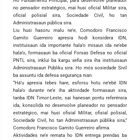
Ho Fundamentu Principal, para desenvolve planeador
no pensador estratégico, mai husi oficial Militar sira,
oficial polisial sira, Sociedade Civil, ho tan
Administrasaun pública sira.
Liu husi hasoru malu ne’e, Comodoro Francisco
Gamito Guerreiro apresia hodi konsidera IDN,
instituisaun ida importante hala’o misaun ida ne’ebe
hala’o, formasaun ba oficial Forsas Defesa no oficial
PNTL sira, inklui ba kargu xefia sira iha instituisaun
Administrasaun Públiku sira. Ho mós sosiedade Sivil
ba assuntu ida defesa segurança nian.
“Há’u apresia tebes hare, esforsu hotu ne’ebé IDN
hala’o durante ne’e iha aktividade formasaun sira,
tanba IDN Timor-Leste, sai hanesan pontu referénsia
ida, konsolida no desenvolve planeador no pensador
estratégico, mai husi ofisial Militar, ofisial polisial,
Sociedade Civil, ho tan Administrasaun públika sira,”
Comodoro Francisco Gamito Guerreiro afirma.
Aktividades ne’e remata ho IDN entrega prendas ba