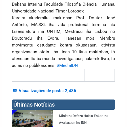
Dekanu Interinu Faculdade Filosofia Ciência Humana,
Universidade Nacional Timor Lorosa’e.
Kareira akademika maktoban Prof. Doutor José
António, MA,SSi, iha vida profisional termina nia
Lisensiatura iha UNTIM, Mestradu iha Lisboa no
Doutoradu iha Évora. Hanesan mós Membru
movimentu estudante kontra okupasaun, ativista
organizasaun oioin. Iha tinan 10 ikus maktoban, fó
atensaun liu ba mundu investigasaun, hakerek livru, fo
aulas no publikasoens.
#MediaIDN
Visualizações de posts:
2,486
Últimas Notícias
Page
Page
Page
Page
Ministru Defeza Hala’o Enkontru
Avaliasaun ho IDN