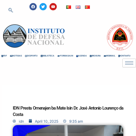
Skip
F
T
Y
a
w
o
to
c
i
u
e
t
t
content
b
t
u
o
e
b
o
r
e
k
PDF
NOTISIAS
DESPORTU
BIBLIOTECA
FORMASAUN
AGENDA
BROXURA
WEBMAIL
KONTAKTU
IDN Presta Omenajen ba Mate Isin Dr. José Antonio Lourenço da
Costa
idn
April 10, 2025
9:35 am