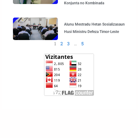
Konjunta no Kombinada
Alunu Mestradu Hetan Sosializasaun
Husi Ministru Defeza Timor-Leste
1
2
3
…
5