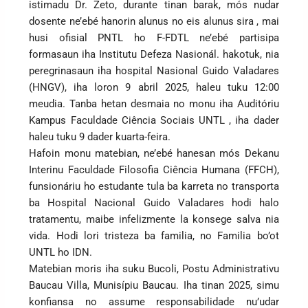
istimadu Dr. Zeto, durante tinan barak, mós nudar
dosente ne’ebé hanorin alunus no eis alunus sira , mai
husi ofisial PNTL ho F-FDTL ne’ebé partisipa
formasaun iha Institutu Defeza Nasionál. hakotuk, nia
peregrinasaun iha hospital Nasional Guido Valadares
(HNGV), iha loron 9 abril 2025, haleu tuku 12:00
meudia. Tanba hetan desmaia no monu iha Auditóriu
Kampus Faculdade Ciência Sociais UNTL , iha dader
haleu tuku 9 dader kuarta-feira.
Hafoin monu matebian, ne’ebé hanesan mós Dekanu
Interinu Faculdade Filosofia Ciência Humana (FFCH),
funsionáriu ho estudante tula ba karreta no transporta
ba Hospital Nacional Guido Valadares hodi halo
tratamentu, maibe infelizmente la konsege salva nia
vida. Hodi lori tristeza ba familia, no Familia bo’ot
UNTL ho IDN.
Matebian moris iha suku Bucoli, Postu Administrativu
Baucau Villa, Munisípiu Baucau. Iha tinan 2025, simu
konfiansa no assume responsabilidade nu’udar