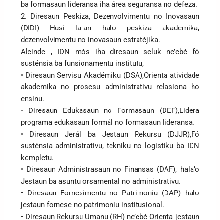
ba formasaun lideransa iha área seguransa no defeza.
2. Diresaun Peskiza, Dezenvolvimentu no Inovasaun
(DIDI) Husi laran halo peskiza akademika,
dezenvolvimentu no inovasaun estratéjika.
Aleinde , IDN mós iha diresaun seluk ne’ebé fó
susténsia ba funsionamentu institutu,
• Diresaun Servisu Akadémiku (DSA),Orienta atividade
akademika no prosesu administrativu relasiona ho
ensinu.
• Diresaun Edukasaun no Formasaun (DEF),Lidera
programa edukasaun formál no formasaun lideransa.
• Diresaun Jerál ba Jestaun Rekursu (DJJR),Fó
susténsia administrativu, tekniku no logistiku ba IDN
kompletu.
• Diresaun Administrasaun no Finansas (DAF), hala’o
Jestaun ba asuntu orsamental no administrativu.
• Diresaun Fornesimentu no Patrimoniu (DAP) halo
jestaun fornese no patrimoniu institusional.
• Diresaun Rekursu Umanu (RH) ne’ebé Orienta jestaun