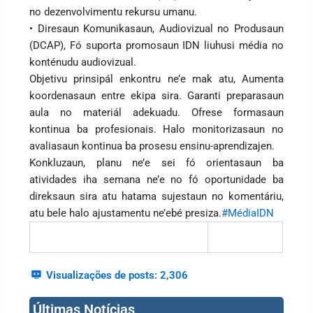
no dezenvolvimentu rekursu umanu.
• Diresaun Komunikasaun, Audiovizual no Produsaun
(DCAP), Fó suporta promosaun IDN liuhusi média no
konténudu audiovizual.
Objetivu prinsipál enkontru ne’e mak atu, Aumenta
koordenasaun entre ekipa sira. Garanti preparasaun
aula no materiál adekuadu. Ofrese formasaun
kontinua ba profesionais. Halo monitorizasaun no
avaliasaun kontinua ba prosesu ensinu-aprendizajen.
Konkluzaun, planu ne’e sei fó orientasaun ba
atividades iha semana ne’e no fó oportunidade ba
direksaun sira atu hatama sujestaun no komentáriu,
atu bele halo ajustamentu ne’ebé presiza.
#MédiaIDN
Visualizações de posts:
2,306
Últimas Notícias