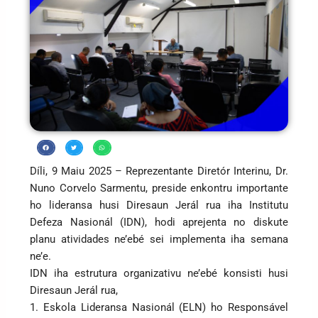
Díli, 9 Maiu 2025 – Reprezentante Diretór Interinu, Dr.
Nuno Corvelo Sarmentu, preside enkontru importante
ho lideransa husi Diresaun Jerál rua iha Institutu
Defeza Nasionál (IDN), hodi aprejenta no diskute
planu atividades ne’ebé sei implementa iha semana
ne’e.
IDN iha estrutura organizativu ne’ebé konsisti husi
Diresaun Jerál rua,
1. Eskola Lideransa Nasionál (ELN) ho Responsável