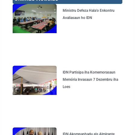
Page
Page
Page
Page
Ministru Defeza Hala’o Enkontru
Avaliasaun ho IDN
IDN Partisipa iha Komemorasaun
Memória Invasaun 7 Dezembru iha
Loes
IDN Akompanhadu eis Almirante