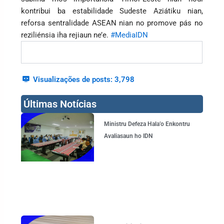
kontribui ba estabilidade Sudeste Aziátiku nian,
reforsa sentralidade ASEAN nian no promove pás no
reziliénsia iha rejiaun ne’e.
#MediaIDN
Visualizações de posts:
3,798
Últimas Notícias
Page
Page
Page
Page
Ministru Defeza Hala’o Enkontru
Avaliasaun ho IDN