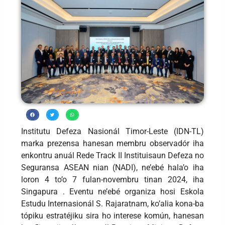
Institutu Defeza Nasionál Timor-Leste (IDN-TL)
marka prezensa hanesan membru observadór iha
enkontru anuál Rede Track II Instituisaun Defeza no
Seguransa ASEAN nian (NADI), ne’ebé hala’o iha
loron 4 to’o 7 fulan-novembru tinan 2024, iha
Singapura . Eventu ne’ebé organiza hosi Eskola
Estudu Internasionál S. Rajaratnam, ko’alia kona-ba
tópiku estratéjiku sira ho interese komún, hanesan