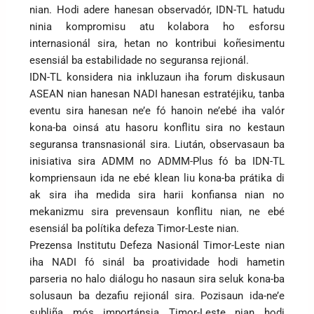
nian. Hodi adere hanesan observadór, IDN-TL hatudu
ninia kompromisu atu kolabora ho esforsu
internasionál sira, hetan no kontribui koñesimentu
esensiál ba estabilidade no seguransa rejionál.
IDN-TL konsidera nia inkluzaun iha forum diskusaun
ASEAN nian hanesan NADI hanesan estratéjiku, tanba
eventu sira hanesan ne’e fó hanoin ne’ebé iha valór
kona-ba oinsá atu hasoru konflitu sira no kestaun
seguransa transnasionál sira. Liután, observasaun ba
inisiativa sira ADMM no ADMM-Plus fó ba IDN-TL
kompriensaun ida ne ebé klean liu kona-ba prátika di
ak sira iha medida sira harii konfiansa nian no
mekanizmu sira prevensaun konflitu nian, ne ebé
esensiál ba polítika defeza Timor-Leste nian.
Prezensa Institutu Defeza Nasionál Timor-Leste nian
iha NADI fó sinál ba proatividade hodi hametin
parseria no halo diálogu ho nasaun sira seluk kona-ba
solusaun ba dezafiu rejionál sira. Pozisaun ida-ne’e
subliña mós importánsia Timor-Leste nian hodi