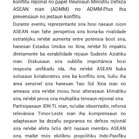
konflitu rejionál no papél Reuniaun Ministru Defeza
ASEAN nian (ADMM) no ADMM-Plus iha
prevensaun no jestaun konflitu.
Durante eventu, reprezentante sira hosi nasaun oioin
ASEAN nian fahe perspetiva sira kona-ba rivalidade
estratéjiku ne’ebé aumenta entre poténsia boot sira,
hanesan Estadus Unidus no Xina, ne’ebé fó impaktu
diretamente ba estabilidade rejiaun Sudeste Aziátiku
nian. Diskusaun sira subliña importánsia hosi
resposta unifikadu ida, iha ne’ebé ASEAN buka
solusaun kolaborativu sira ba konflitu sira, liuliu iha
área sensível sira hanesan Tasi Súl Xina nian no
ameasa sira ne’ebé mosu hosi alterasaun klimátiku
sira, ne’ebé prova ona multiplika tensaun rejional sira.
Partisipasaun IDN-TL nian, nu’udar observadór, reforsa
relevánsia Timor-Leste nian iha komprensaun no
adaptasaun ba dezafiu seguransa no defeza rejionál
sira ne’ebé afeta la’ós de’it nasaun membru ASEAN
sira, maibé mós ekilíbriu jeopolítiku Indo-Pasífiku