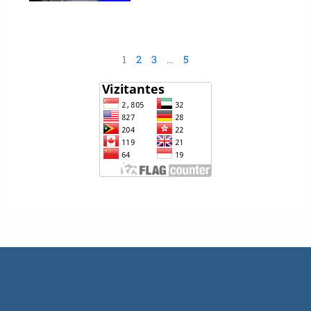
1
2
3
…
5