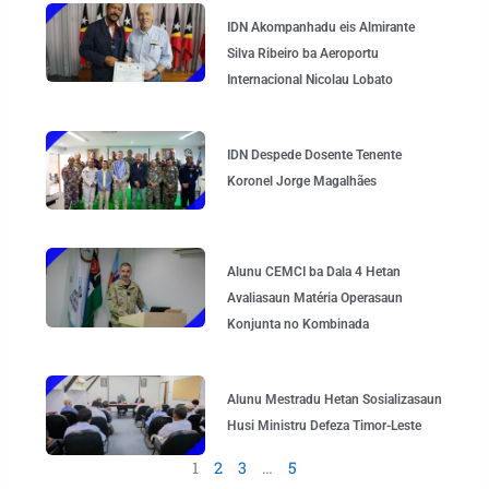
IDN Akompanhadu eis Almirante
Silva Ribeiro ba Aeroportu
Internacional Nicolau Lobato
IDN Despede Dosente Tenente
Koronel Jorge Magalhães
Alunu CEMCI ba Dala 4 Hetan
Avaliasaun Matéria Operasaun
Konjunta no Kombinada
Alunu Mestradu Hetan Sosializasaun
Husi Ministru Defeza Timor-Leste
1
2
3
…
5