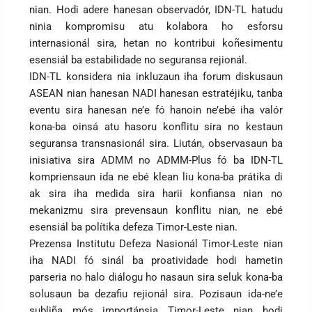
nian. Hodi adere hanesan observadór, IDN-TL hatudu
ninia kompromisu atu kolabora ho esforsu
internasionál sira, hetan no kontribui koñesimentu
esensiál ba estabilidade no seguransa rejionál.
IDN-TL konsidera nia inkluzaun iha forum diskusaun
ASEAN nian hanesan NADI hanesan estratéjiku, tanba
eventu sira hanesan ne’e fó hanoin ne’ebé iha valór
kona-ba oinsá atu hasoru konflitu sira no kestaun
seguransa transnasionál sira. Liután, observasaun ba
inisiativa sira ADMM no ADMM-Plus fó ba IDN-TL
kompriensaun ida ne ebé klean liu kona-ba prátika di
ak sira iha medida sira harii konfiansa nian no
mekanizmu sira prevensaun konflitu nian, ne ebé
esensiál ba polítika defeza Timor-Leste nian.
Prezensa Institutu Defeza Nasionál Timor-Leste nian
iha NADI fó sinál ba proatividade hodi hametin
parseria no halo diálogu ho nasaun sira seluk kona-ba
solusaun ba dezafiu rejionál sira. Pozisaun ida-ne’e
subliña mós importánsia Timor-Leste nian hodi