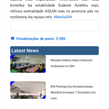
kontribui ba estabilidade Sudeste Aziátiku nian,
reforsa sentralidade ASEAN nian no promove pás no
reziliénsia iha rejiaun ne’e.
#MediaIDN
Visualizações de posts:
3,980
Latest News
Page
Page
Page
Page
Ministru Defeza Hala’o Enkontru
Avaliasaun ho IDN
IDN Partisipa iha Komemorasaun
Memória Invasaun 7 Dezembru iha
Loes