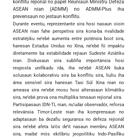
konflitu rejionál no papél Reuniaun Ministru Defeza
ASEAN nian (ADMM) no ADMM-Plus iha
prevensaun no jestaun konflitu.
Durante eventu, reprezentante sira hosi nasaun oioin
ASEAN nian fahe perspetiva sira kona-ba rivalidade
estratéjiku ne’ebé aumenta entre poténsia boot sira,
hanesan Estadus Unidus no Xina, ne’ebé fó impaktu
diretamente ba estabilidade rejiaun Sudeste Aziátiku
nian. Diskusaun sira subliña importánsia hosi
resposta unifikadu ida, iha ne’ebé ASEAN buka
solusaun kolaborativu sira ba konflitu sira, liuliu iha
área sensível sira hanesan Tasi Súl Xina nian no
ameasa sira ne’ebé mosu hosi alterasaun klimátiku
sira, ne’ebé prova ona multiplika tensaun rejional sira.
Partisipasaun IDN-TL nian, nu’udar observadór, reforsa
relevánsia Timor-Leste nian iha komprensaun no
adaptasaun ba dezafiu seguransa no defeza rejionál
sira ne’ebé afeta la’ós de’it nasaun membru ASEAN
sira, maibé mós ekilíbriu jeopolítiku Indo-Pasífiku