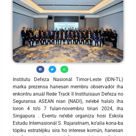
Institutu Defeza Nasionál Timor-Leste (IDN-TL)
marka prezensa hanesan membru observadór iha
enkontru anuál Rede Track II Instituisaun Defeza no
Seguransa ASEAN nian (NADI), ne’ebé hala’o iha
loron 4 to’o 7 fulan-novembru tinan 2024, iha
Singapura . Eventu ne’ebé organiza hosi Eskola
Estudu Internasionál S. Rajaratnam, ko’alia kona-ba
tópiku estratéjiku sira ho interese komún, hanesan